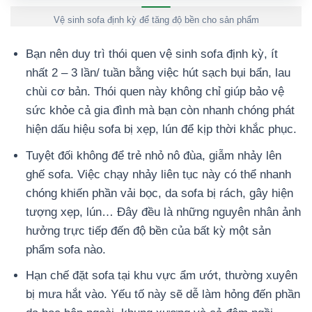
Vệ sinh sofa định kỳ để tăng độ bền cho sản phẩm
Bạn nên duy trì thói quen vệ sinh sofa định kỳ, ít
nhất 2 – 3 lần/ tuần bằng việc hút sạch bụi bẩn, lau
chùi cơ bản. Thói quen này không chỉ giúp bảo vệ
sức khỏe cả gia đình mà bạn còn nhanh chóng phát
hiện dấu hiệu sofa bị xẹp, lún để kịp thời khắc phục.
Tuyệt đối không để trẻ nhỏ nô đùa, giẫm nhảy lên
ghế sofa. Việc chạy nhảy liên tục này có thể nhanh
chóng khiến phần vải bọc, da sofa bị rách, gây hiện
tượng xẹp, lún… Đây đều là những nguyên nhân ảnh
hưởng trực tiếp đến độ bền của bất kỳ một sản
phẩm sofa nào.
Hạn chế đặt sofa tại khu vực ẩm ướt, thường xuyên
bị mưa hắt vào. Yếu tố này sẽ dễ làm hỏng đến phần