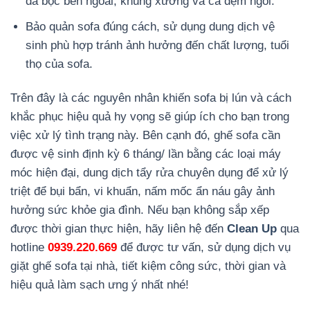
da bọc bên ngoài, khung xương và cả đệm ngồi.
Bảo quản sofa đúng cách, sử dụng dung dịch vệ
sinh phù hợp tránh ảnh hưởng đến chất lượng, tuổi
thọ của sofa.
Trên đây là các nguyên nhân khiến sofa bị lún và cách
khắc phục hiệu quả hy vọng sẽ giúp ích cho bạn trong
việc xử lý tình trạng này. Bên cạnh đó, ghế sofa cần
được vệ sinh định kỳ 6 tháng/ lần bằng các loại máy
móc hiện đại, dung dịch tẩy rửa chuyên dụng để xử lý
triệt để bụi bẩn, vi khuẩn, nấm mốc ẩn náu gây ảnh
hưởng sức khỏe gia đình.
Nếu bạn không sắp xếp
được thời gian thực hiện, hãy liên hệ đến
Clean Up
qua
hotline
0939.220.669
để được tư vấn, sử dụng dịch vụ
giặt ghế sofa tại nhà, tiết kiệm công sức, thời gian và
hiệu quả làm sạch ưng ý nhất nhé!