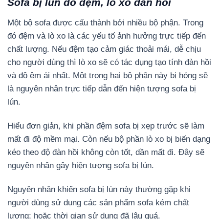
Sofa bị lún do đệm, lò xo đàn hồi
Một bộ sofa được cấu thành bởi nhiều bộ phận. Trong
đó đệm và lò xo là các yếu tố ảnh hưởng trực tiếp đến
chất lượng. Nếu đệm tạo cảm giác thoải mái, dễ chịu
cho người dùng thì lò xo sẽ có tác dụng tạo tính đàn hồi
và độ êm ái nhất.
Một trong hai bộ phận này bị hỏng sẽ
là nguyên nhân trực tiếp dẫn đến hiện tượng sofa bị
lún.
Hiểu đơn giản, khi phần đệm sofa bị xẹp trước sẽ làm
mất đi độ mềm mại. Còn nếu bộ phần lò xo bị biến dạng
kéo theo độ đàn hồi không còn tốt, dần mất đi. Đây sẽ
nguyên nhân gây hiện tượng sofa bị lún.
Nguyên nhân khiến sofa bị lún này thường gặp khi
người dùng sử dụng các sản phẩm sofa kém chất
lượng; hoặc thời gian sử dụng đã lâu quá.