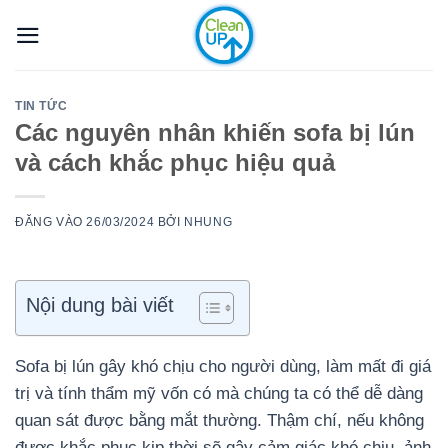
Bỏ
qua
nội
dung
TIN TỨC
Các nguyên nhân khiến sofa bị lún
và cách khắc phục hiệu quả
ĐĂNG VÀO
26/03/2024
BỞI
NHUNG
Nội dung bài viết
Sofa bị lún gây khó chịu cho người dùng, làm mất đi giá
trị và tính thẩm mỹ vốn có mà chúng ta có thể dễ dàng
quan sát được bằng mắt thường. Thậm chí, nếu không
được khắc phục kịp thời sẽ gây cảm giác khó chịu, ảnh