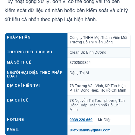
Tùy hoạt động xử lý, đơn vị có thể đóng vai trò bên
kiểm soát dữ liệu cá nhân hoặc bên kiểm soát và xử lý
dữ liệu cá nhân theo pháp luật hiện hành.
PHÁP NHÂN
Công ty TNHH Một Thành Viên Môi
Trường Đô Thị Miền Đông
THƯƠNG HIỆU DỊCH VỤ
Clean Up Bình Dương
MÃ SỐ THUẾ
3702509354
NGƯỜI ĐẠI DIỆN THEO PHÁP
Đặng Thị Ái
LUẬT
ĐỊA CHỈ HIỆN TẠI
78 Trương Văn Vĩnh, KP Tân Hiệp,
P. Tân Đông Hiệp, TP. Hồ Chí Minh
ĐỊA CHỈ CŨ
78 Nguyễn Thị Tươi, phường Tân
Đông Hiệp, Thành phố Hồ Chí
Minh
HOTLINE
0939 220 669
— Mr. Điệp
EMAIL
Dietxuanvn@gmail.com