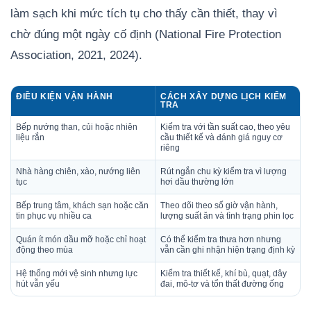
làm sạch khi mức tích tụ cho thấy cần thiết, thay vì
chờ đúng một ngày cố định (National Fire Protection
Association, 2021, 2024).
ĐIỀU KIỆN VẬN HÀNH
CÁCH XÂY DỰNG LỊCH KIỂM
TRA
Bếp nướng than, củi hoặc nhiên
Kiểm tra với tần suất cao, theo yêu
liệu rắn
cầu thiết kế và đánh giá nguy cơ
riêng
Nhà hàng chiên, xào, nướng liên
Rút ngắn chu kỳ kiểm tra vì lượng
tục
hơi dầu thường lớn
Bếp trung tâm, khách sạn hoặc căn
Theo dõi theo số giờ vận hành,
tin phục vụ nhiều ca
lượng suất ăn và tình trạng phin lọc
Quán ít món dầu mỡ hoặc chỉ hoạt
Có thể kiểm tra thưa hơn nhưng
động theo mùa
vẫn cần ghi nhận hiện trạng định kỳ
Hệ thống mới vệ sinh nhưng lực
Kiểm tra thiết kế, khí bù, quạt, dây
hút vẫn yếu
đai, mô-tơ và tổn thất đường ống