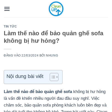
Bỏ
qua
nội
dung
TIN TỨC
Làm thế nào để bảo quản ghế sofa
không bị hư hỏng?
ĐĂNG VÀO
22/03/2024
BỞI
NHUNG
Nội dung bài viết
Làm thế nào để bảo quản ghế sofa
không bị hư hỏng
là vấn đề khiến nhiều người đau đầu suy nghĩ. Việc
chăm sóc, bảo quản sofa phòng khách luôn bền đẹp và
kéo dài tuổi thọ không hề khó. Trong bài viết này, Clean