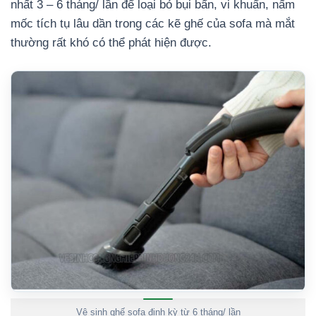
nhất 3 – 6 tháng/ lần để loại bỏ bụi bẩn, vi khuẩn, nấm
mốc tích tụ lâu dần trong các kẽ ghế của sofa mà mắt
thường rất khó có thể phát hiện được.
Vệ sinh ghế sofa định kỳ từ 6 tháng/ lần