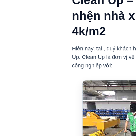
Clean Up –
nhện nhà x
4k/m2
Hiện nay, tại , quý khách
Up. Clean Up là đơn vị vệ
công nghiệp với: