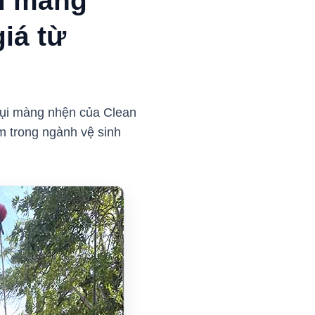
ụi màng
iá từ
 bụi màng nhện của Clean
m trong ngành vệ sinh