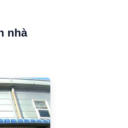
h nhà