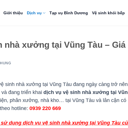
Giới thiệu
Dịch vụ
Tạp vụ Bình Dương
Vệ sinh khói bếp
h nhà xưởng tại Vũng Tàu – Giá
NHUNG
vệ sinh nhà xưởng tại Vũng Tàu đang ngày càng trở nên
 và đang triển khai
dịch vụ vệ sinh nhà xưởng tại Vũ
iện, phân xưởng, nhà kho… tại Vũng Tàu và lân cận có 
 theo hotline:
0939 220 669
sử dụng dịch vụ vệ sinh nhà xưởng tại Vũng Tàu c