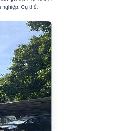
 nghiệp. Cụ thể: