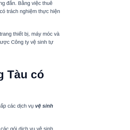
ng đắn. Bằng việc thuê
 có trách nghiệm thực hiện
rang thiết bị, máy móc và
được Công ty vệ sinh tự
g Tàu có
cấp các dịch vụ
vệ sinh
các gói dịch vụ vệ sinh