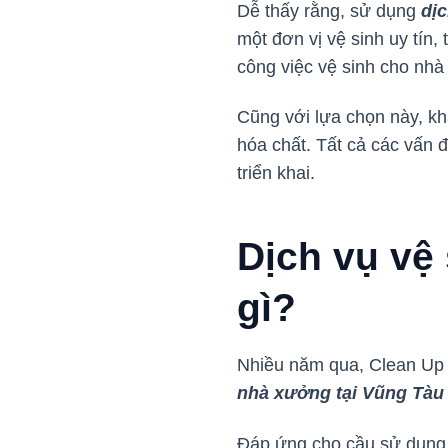
Dễ thấy rằng, sử dụng
dị
một đơn vị vệ sinh uy tín,
công việc vệ sinh cho nh
Cũng với lựa chọn này, kh
hóa chất. Tất cả các vấn 
triển khai.
Dịch vụ vệ
gì?
Nhiều năm qua, Clean Up đ
nhà xưởng tại Vũng Tàu
Đáp ứng cho cầu sử dụng l