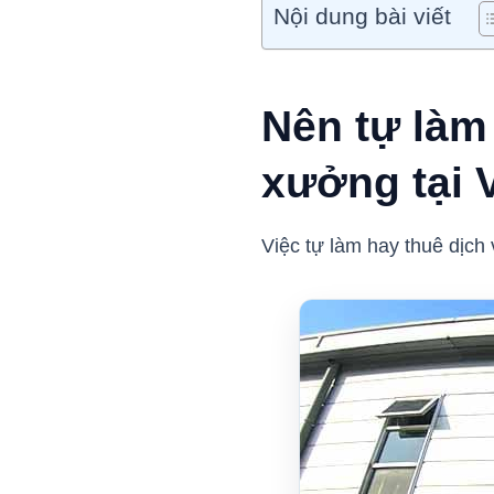
Nội dung bài viết
Nên tự làm
xưởng tại 
Việc tự làm hay thuê dịch 