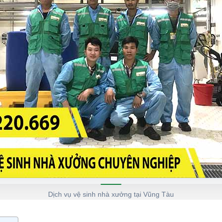
Dịch vụ vệ sinh nhà xưởng tại Vũng Tàu