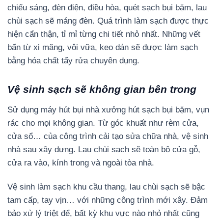
chiếu sáng, đèn điện, điều hòa, quét sạch bụi bặm, lau
chùi sạch sẽ máng đèn. Quá trình làm sạch được thực
hiện cẩn thận, tỉ mỉ từng chi tiết nhỏ nhất. Những vết
bẩn từ xi măng, vôi vữa, keo dán sẽ được làm sạch
bằng hóa chất tẩy rửa chuyên dụng.
Vệ sinh sạch sẽ không gian bên trong
Sử dụng máy hút bụi nhà xưởng hút sạch bụi bặm, vụn
rác cho mọi không gian. Từ góc khuất như rèm cửa,
cửa sổ… của công trình cải tạo sửa chữa nhà, vệ sinh
nhà sau xây dựng. Lau chùi sạch sẽ toàn bộ cửa gỗ,
cửa ra vào, kính trong và ngoài tòa nhà.
Vệ sinh làm sạch khu cầu thang, lau chùi sạch sẽ bậc
tam cấp, tay vịn… với những công trình mới xây. Đảm
bảo xử lý triệt để, bất kỳ khu vực nào nhỏ nhất cũng