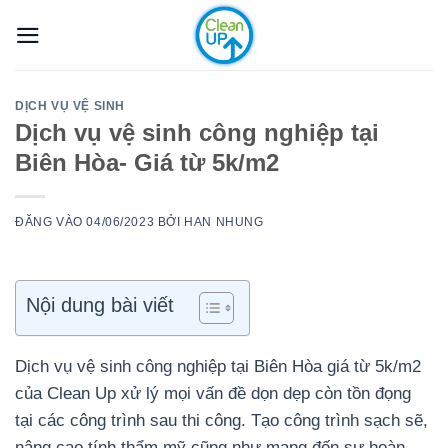
Bỏ
qua
nội
dung
DỊCH VỤ VỆ SINH
Dịch vụ vệ sinh công nghiệp tại
Biên Hòa- Giá từ 5k/m2
ĐĂNG VÀO
04/06/2023
BỞI
HAN NHUNG
Nội dung bài viết
Dịch vụ vệ sinh công nghiệp tại Biên Hòa giá từ 5k/m2
của Clean Up xử lý mọi vấn đề dọn dẹp còn tồn đọng
tại các công trình sau thi công. Tạo công trình sạch sẽ,
nâng cao tính thẩm mỹ cũng như mang đến sự hoàn