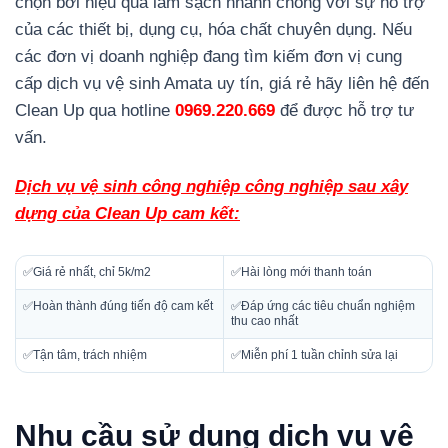
chọn bởi hiệu quả làm sạch nhanh chóng với sự hỗ trợ
của các thiết bị, dụng cụ, hóa chất chuyên dụng. Nếu
các đơn vị doanh nghiệp đang tìm kiếm đơn vị cung
cấp dịch vụ vệ sinh Amata uy tín, giá rẻ hãy liên hệ đến
Clean Up qua hotline
0969.220.669
để được hỗ trợ tư
vấn.
Dịch vụ vệ sinh công nghiệp công nghiệp sau xây
dựng của Clean Up cam kết:
✅Giá rẻ nhất, chỉ 5k/m2
✅Hài lòng mới thanh toán
✅Hoàn thành đúng tiến độ cam kết
✅Đáp ứng các tiêu chuẩn nghiệm
thu cao nhất
✅Tận tâm, trách nhiệm
✅Miễn phí 1 tuần chỉnh sửa lại
Nhu cầu sử dụng dịch vụ vệ