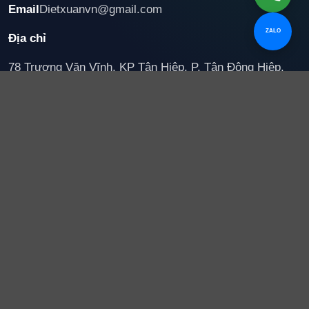
Email
Dietxuanvn@gmail.com
ZALO
Địa chỉ
78 Trương Văn Vĩnh, KP Tân Hiệp, P. Tân Đông Hiệp,
TP. Hồ Chí Minh
Dịch vụ chủ lực
Vệ sinh công nghiệp
Vệ sinh nhà xưởng
Vệ sinh sau xây dựng