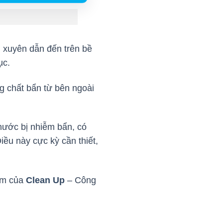
 xuyên dẫn đến trên bề
ục.
g chất bẩn từ bên ngoài
nước bị nhiễm bẩn, có
iều này cực kỳ cần thiết,
gầm của
Clean Up
– Công