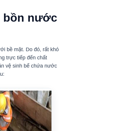
, bồn nước
ới bề mặt. Do đó, rất khó
g trực tiếp đến chất
ần vệ sinh bể chứa nước
au: