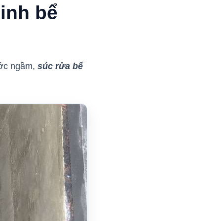
sinh bể
ước ngầm,
súc rửa bể