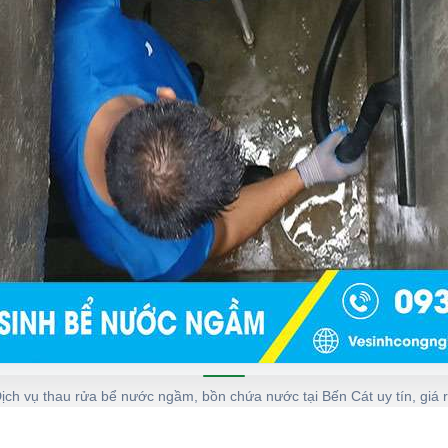
ịch vụ thau rửa bể nước ngầm, bồn chứa nước tại Bến Cát uy tín, giá 