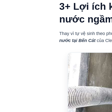
3+ Lợi ích 
nước ngầm
Thay vì tự vệ sinh theo 
nước tại Bến Cát
của Cle