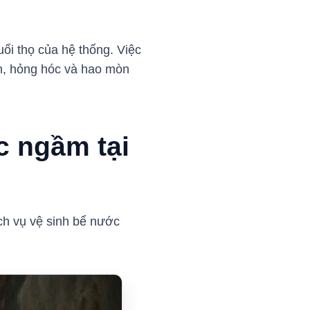
ổi thọ của hệ thống. Việc
ẽn, hỏng hóc và hao mòn
c ngầm tại
ịch vụ vệ sinh bể nước