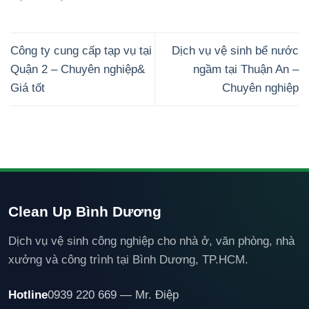
Công ty cung cấp tạp vụ tại
Dịch vụ vệ sinh bể nước
Quận 2 – Chuyên nghiệp&
ngầm tại Thuận An –
Giá tốt
Chuyên nghiệp
Clean Up Bình Dương
Dịch vụ vệ sinh công nghiệp cho nhà ở, văn phòng, nhà
xưởng và công trình tại Bình Dương, TP.HCM.
Hotline
0939 220 669 — Mr. Điệp