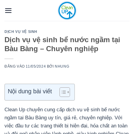
Bỏ
qua
nội
dung
DỊCH VỤ VỆ SINH
Dịch vụ vệ sinh bể nước ngầm tại
Bàu Bàng – Chuyên nghiệp
ĐĂNG VÀO
11/05/2024
BỞI
NHUNG
Nội dung bài viết
Clean Up chuyên cung cấp dịch vụ vệ sinh bể nước
ngầm tại Bàu Bàng uy tín, giá rẻ, chuyên nghiệp. Với
việc đầu tư các trang thiết bị hiện đại, hóa chất an toàn
và đội ngũ nhân viên lành nghề, giàu kinh nghiệm Clean