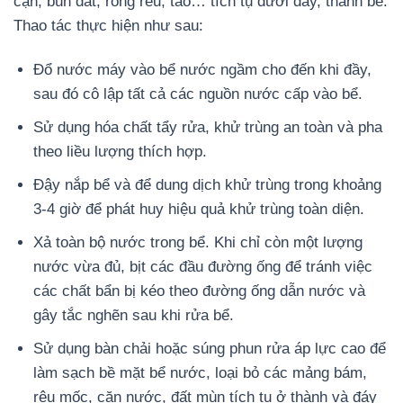
cặn, bùn đất, rong rêu, tảo… tích tụ dưới đáy, thành bể.
Thao tác thực hiện như sau:
Đổ nước máy vào bể nước ngầm cho đến khi đầy,
sau đó cô lập tất cả các nguồn nước cấp vào bể.
Sử dụng hóa chất tẩy rửa, khử trùng an toàn và pha
theo liều lượng thích hợp.
Đậy nắp bể và để dung dịch khử trùng trong khoảng
3-4 giờ để phát huy hiệu quả khử trùng toàn diện.
Xả toàn bộ nước trong bể. Khi chỉ còn một lượng
nước vừa đủ, bịt các đầu đường ống để tránh việc
các chất bẩn bị kéo theo đường ống dẫn nước và
gây tắc nghẽn sau khi rửa bể.
Sử dụng bàn chải hoặc súng phun rửa áp lực cao để
làm sạch bề mặt bể nước, loại bỏ các mảng bám,
rêu mốc, cặn nước, đất mùn tích tụ ở thành và đáy