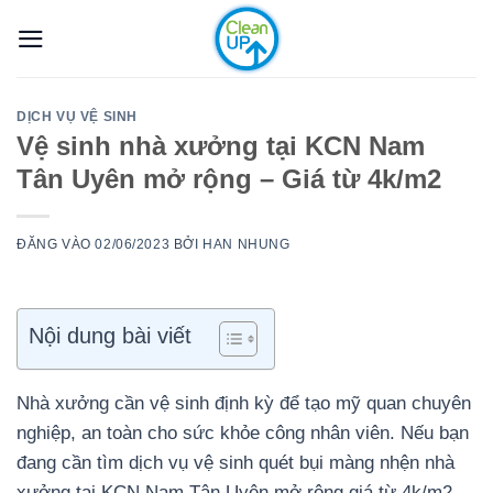
Bỏ
qua
nội
dung
DỊCH VỤ VỆ SINH
Vệ sinh nhà xưởng tại KCN Nam
Tân Uyên mở rộng – Giá từ 4k/m2
ĐĂNG VÀO
02/06/2023
BỞI
HAN NHUNG
Nội dung bài viết
Nhà xưởng cần vệ sinh định kỳ để tạo mỹ quan chuyên
nghiệp, an toàn cho sức khỏe công nhân viên. Nếu bạn
đang cần tìm dịch vụ vệ sinh quét bụi màng nhện nhà
xưởng tại KCN Nam Tân Uyên mở rộng giá từ 4k/m2