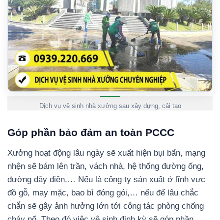
Dịch vụ vệ sinh nhà xưởng sau xây dựng, cải tạo
Góp phần bảo đảm an toàn PCCC
Xưởng hoạt động lâu ngày sẽ xuất hiện bụi bẩn, mạng
nhện sẽ bám lên trần, vách nhà, hệ thống đường ống,
đường dây điện,… Nếu là công ty sản xuất ở lĩnh vực
đồ gỗ, may mặc, bao bì đóng gói,… nếu để lâu chắc
chắn sẽ gây ảnh hưởng lớn tới công tác phòng chống
cháy nổ. Theo đó việc vệ sinh định kỳ sẽ góp phần