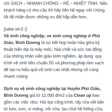
chí SẠCH – NHANH CHÓNG – RẺ – NHIỆT TÌNH. Nếu
khách hàng có nhu cầu thì hãy liên hệ ngay với chúng
tôi để nhận được những ưu đãi hấp dẫn hơn.
[table id=2 /]
Vệ sinh công nghiệp, ve sinh cong nghiep ở Phú
Giáo, Bình Dương
là sự kết hợp hoàn hỏa giữa kỹ
thuật hiện đại là máy móc, hóa chất và sức lao động
của những nhân viên giàu kinh nghiệm, áp dụng quy
trình vệ sinh tiêu chuẩn 5S và phương pháp làm sạch
để tạo ra hiệu quả vệ sinh cao nhất nhưng vô cùng
nhanh chóng
Dịch vụ vệ sinh công nghiệp tại Huyên Phú Giáo,
Bình Dương
giá từ 12.000 đ/m2 của
Clean up
bao
gồm các việc như: Hút bụi công trình, tẩy rửa vết bẩn
từ keo, sơn, xi măng, vôi vữa, lau chùi hệ thống cửa,