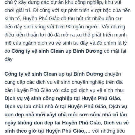
chú ý xây dựng các dự án khu công nghiệp, khu vui
chơi giải trí. Đi cùng với sự phát triển vượt bậc của nền
kinh tế, Huyện Phú Giáo đã thu hút rất nhiều dân cư
đến đây sinh sống với hơn 90 ngàn người. Với những
điều kiện thuận lợi đó đã mở ra xu thế phát triển mạnh
mẽ của ngành dịch vụ vệ sinh tại đây và đó chính là lý
do
Công ty vệ sinh Clean up Bình Dương
có mặt tại
đây
Công ty vệ sinh Clean up tại Bình Dương
chuyên
cung cấp các dịch vụ vệ sinh chuyên nghiệp trên địa
bàn Huyện Phú Giáo với các gói dịch vụ vệ sinh như:
Dịch vụ vệ sinh công nghiệp tại Huyện Phú Giáo,
Dịch vụ lau chùi nhà ở tại Huyện Phú Giáo, Dịch vụ
dọn dẹp nhà mới xây/ nhà mới sơn sửa/ nhà cũ lâu
ngày không dọn dẹp tại Huyện Phú Giáo, Dịch vụ vệ
sinh theo giờ tại Huyện Phú Giáo,…
với những tiêu