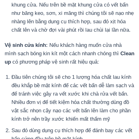
khung cửa. Nếu trên bề mặt khung cửa có vết bẩn
như băng keo, sơn, xi măng thì chúng tôi sẽ nạo nhẹ
nhàng lên bằng dụng cụ thích hợp, sau đó xịt hóa
chất lên và chờ đợi vài phút rồi lau chùi lại lần nữa.
Vệ sinh cửa kính:
Nếu khách hàng muốn cửa nhà
mình sạch bóng kin kít một cách nhanh chóng thì
Clean
up
có phương pháp vệ sinh rất hiệu quả:
Đầu tiên chúng tôi sẽ cho 1 lượng hóa chất lau kính
đều khắp bề mặt kính để các vết bẩn dễ làm sạch và
để tránh việc gây ra vết xước khi chà rửa vết bẩn.
Nhiều đơn vị để tiết kiệm hóa chất thường dùng đồ
vật sắc nhọn cậy nạo các vết bẩn lên làm cho phần
kính trở nên trầy xước khiến mất thẩm mỹ
Sau đó dùng dụng cụ thích hợp để đánh bay các vết
bẩn cứng đầu trên bề mặt kính