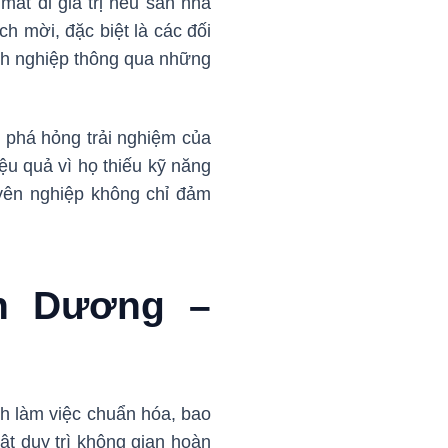
ất đi giá trị nếu sàn nhà
h mời, đặc biệt là các đối
nh nghiệp thông qua những
ể phá hỏng trải nghiệm của
ệu quả vì họ thiếu kỹ năng
yên nghiệp không chỉ đảm
nh Dương –
nh làm việc chuẩn hóa, bao
ật duy trì không gian hoàn