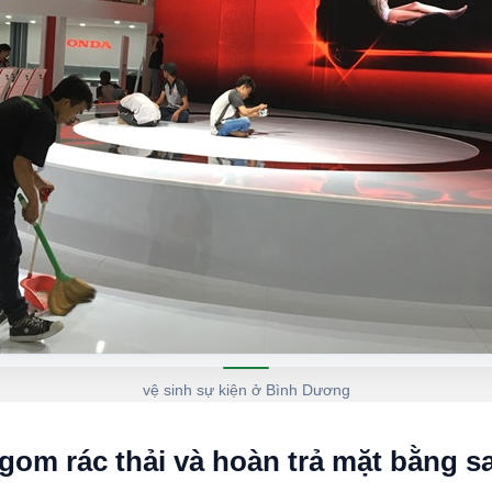
vệ sinh sự kiện ở Bình Dương
 gom rác thải và hoàn trả mặt bằng s