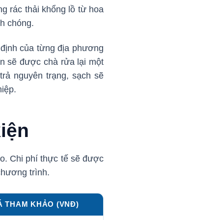
g rác thải khổng lồ từ hoa
nh chóng.
y định của từng địa phương
n sẽ được chà rửa lại một
trả nguyên trạng, sạch sẽ
iệp.
kiện
. Chi phí thực tế sẽ được
chương trình.
Á THAM KHẢO (VNĐ)