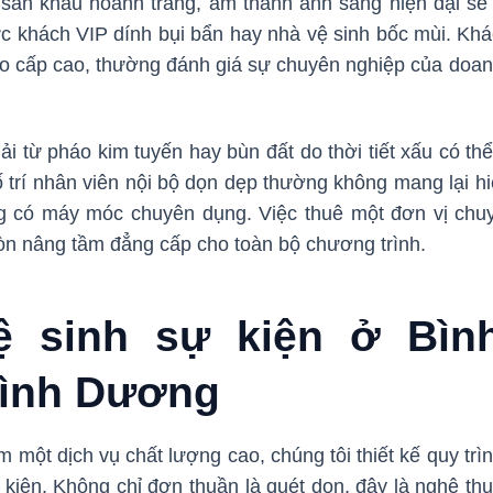
sân khấu hoành tráng, âm thanh ánh sáng hiện đại sẽ m
ực khách VIP dính bụi bẩn hay nhà vệ sinh bốc mùi. Khác
ạo cấp cao, thường đánh giá sự chuyên nghiệp của doa
hải từ pháo kim tuyến hay bùn đất do thời tiết xấu có th
 trí nhân viên nội bộ dọn dẹp thường không mang lại hi
 có máy móc chuyên dụng. Việc thuê một đơn vị chu
òn nâng tầm đẳng cấp cho toàn bộ chương trình.
ệ sinh sự kiện ở Bì
Bình Dương
m một dịch vụ chất lượng cao, chúng tôi thiết kế quy trì
kiện. Không chỉ đơn thuần là quét dọn, đây là nghệ thu