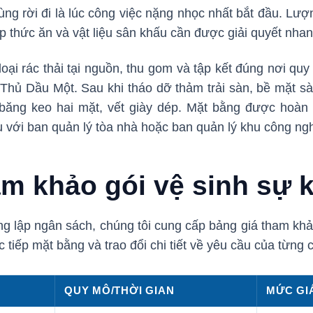
ùng rời đi là lúc công việc nặng nhọc nhất bắt đầu. Lượn
ộp thức ăn và vật liệu sân khấu cần được giải quyết nha
loại rác thải tại nguồn, thu gom và tập kết đúng nơi qu
Thủ Dầu Một. Sau khi tháo dỡ thảm trải sàn, bề mặt sà
băng keo hai mặt, vết giày dép. Mặt bằng được hoàn 
với ban quản lý tòa nhà hoặc ban quản lý khu công ngh
am khảo gói vệ sinh sự 
g lập ngân sách, chúng tôi cung cấp bảng giá tham khảo
ực tiếp mặt bằng và trao đổi chi tiết về yêu cầu của từng 
QUY MÔ/THỜI GIAN
MỨC GI