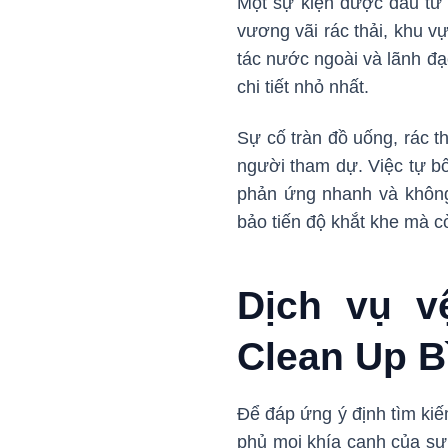
Một sự kiện được đầu tư 
vương vãi rác thải, khu v
tác nước ngoài và lãnh đ
chi tiết nhỏ nhất.
Sự cố tràn đồ uống, rác t
người tham dự. Việc tự bố
phản ứng nhanh và không
bảo tiến độ khắt khe mà c
Dịch vụ v
Clean Up 
Để đáp ứng ý định tìm kiế
phủ mọi khía cạnh của sự 