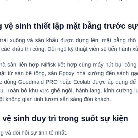
 vệ sinh thiết lập mặt bằng trước sự
trải xuống và sân khấu được dựng lên, mặt bằng thô
 các khâu thi công. Đội ngũ kỹ thuật viên sẽ tiến hành xử 
à sàn liên hợp Nilfisk kết hợp cùng máy hút bụi công
ặt từ sàn bê tông, sàn Epoxy nhà xưởng đến sảnh gạ
ộc dòng Goodmaid PRO hoặc Ecolab được áp dụng để đ
. Toàn bộ khu vực ghế ngồi, hành lang, kính cường l
ột không gian tinh tươm sẵn sàng đón khách.
 vệ sinh duy trì trong suốt sự kiện
g và đòi hỏi sự tinh tế nhất.