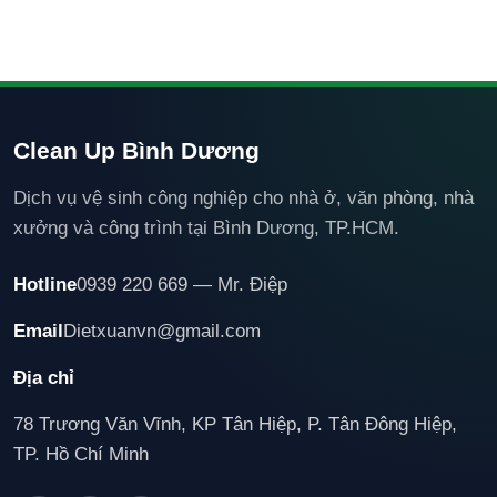
Clean Up Bình Dương
Dịch vụ vệ sinh công nghiệp cho nhà ở, văn phòng, nhà
xưởng và công trình tại Bình Dương, TP.HCM.
Hotline
0939 220 669 — Mr. Điệp
Email
Dietxuanvn@gmail.com
Địa chỉ
78 Trương Văn Vĩnh, KP Tân Hiệp, P. Tân Đông Hiệp,
TP. Hồ Chí Minh