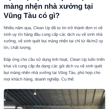
màng nhện nhà xưởng tại
Vũng Tàu có gì?
Nhiều năm qua, Clean Up đã tự tin trở thành đơn vị vệ
sinh uy tín hàng đầu cung cấp các dịch vụ vệ sinh nhà
xưởng, vệ sinh quét bụi màng nhện tại chỉ từ 4k/m2 uy
tín, chất lượng.
Đáp ứng cho cầu sử dụng linh hoạt, Clean Up luôn triển
khai và cung cấp đa dạng các gói dịch vụ vệ sinh quét
bụi màng nhện nhà xưởng tại Vũng Tàu, phù hợp cho
mọi khách hàng, doanh nghiệp. Cụ thể: