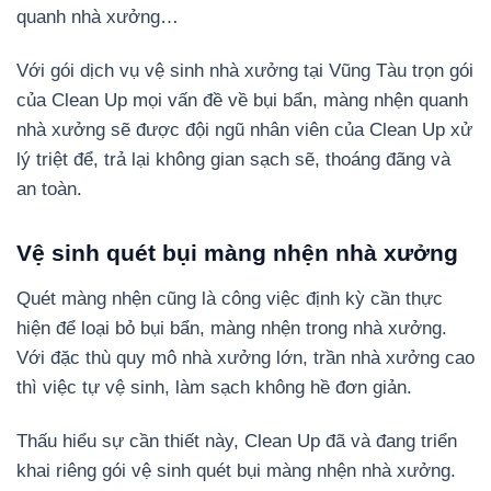
quanh nhà xưởng…
Với gói dịch vụ vệ sinh nhà xưởng tại Vũng Tàu trọn gói
của Clean Up mọi vấn đề về bụi bẩn, màng nhện quanh
nhà xưởng sẽ được đội ngũ nhân viên của Clean Up xử
lý triệt để, trả lại không gian sạch sẽ, thoáng đãng và
an toàn.
Vệ sinh quét bụi màng nhện nhà xưởng
Quét màng nhện cũng là công việc định kỳ cần thực
hiện để loại bỏ bụi bẩn, màng nhện trong nhà xưởng.
Với đặc thù quy mô nhà xưởng lớn, trần nhà xưởng cao
thì việc tự vệ sinh, làm sạch không hề đơn giản.
Thấu hiểu sự cần thiết này, Clean Up đã và đang triển
khai riêng gói vệ sinh quét bụi màng nhện nhà xưởng.