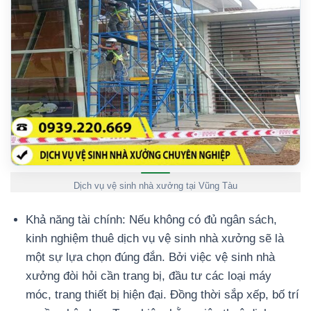
Dịch vụ vệ sinh nhà xưởng tại Vũng Tàu
Khả năng tài chính: Nếu không có đủ ngân sách,
kinh nghiệm thuê dịch vụ vệ sinh nhà xưởng sẽ là
một sự lựa chọn đúng đắn. Bởi việc vệ sinh nhà
xưởng đòi hỏi cần trang bị, đầu tư các loại máy
móc, trang thiết bị hiện đại. Đồng thời sắp xếp, bố trí