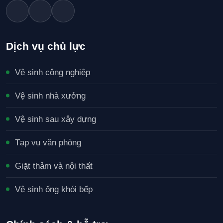
Dịch vụ chủ lực
Vệ sinh công nghiệp
Vệ sinh nhà xưởng
Vệ sinh sau xây dựng
Tạp vụ văn phòng
Giặt thảm và nội thất
Vệ sinh ống khói bếp