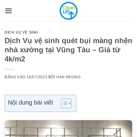
Bỏ
qua
nội
dung
DỊCH VỤ VỆ SINH
Dịch Vụ vệ sinh quét bụi màng nhện
nhà xưởng tại Vũng Tàu – Giá từ
4k/m2
ĐĂNG VÀO
16/07/2023
BỞI
HAN NHUNG
Nội dung bài viết