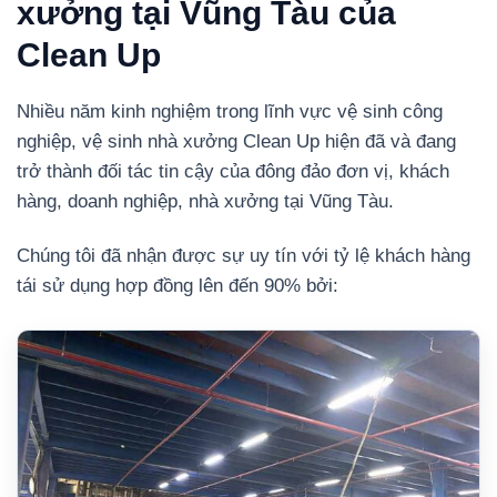
xưởng tại Vũng Tàu của
Clean Up
Nhiều năm kinh nghiệm trong lĩnh vực vệ sinh công
nghiệp, vệ sinh nhà xưởng Clean Up hiện đã và đang
trở thành đối tác tin cậy của đông đảo đơn vị, khách
hàng, doanh nghiệp, nhà xưởng tại Vũng Tàu.
Chúng tôi đã nhận được sự uy tín với tỷ lệ khách hàng
tái sử dụng hợp đồng lên đến 90% bởi: