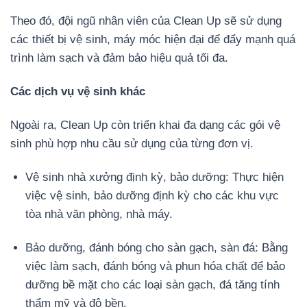
Theo đó, đội ngũ nhân viên của Clean Up sẽ sử dụng
các thiết bị vệ sinh, máy móc hiện đại để đẩy mạnh quá
trình làm sạch và đảm bảo hiệu quả tối đa.
Các dịch vụ vệ sinh khác
Ngoài ra, Clean Up còn triển khai đa dạng các gói vệ
sinh phù hợp nhu cầu sử dụng của từng đơn vị.
Vệ sinh nhà xưởng định kỳ, bảo dưỡng: Thực hiện
việc vệ sinh, bảo dưỡng định kỳ cho các khu vực
tòa nhà văn phòng, nhà máy.
Bảo dưỡng, đánh bóng cho sàn gạch, sàn đá: Bằng
việc làm sạch, đánh bóng và phun hóa chất để bảo
dưỡng bề mặt cho các loại sàn gạch, đá tăng tính
thẩm mỹ và độ bền.