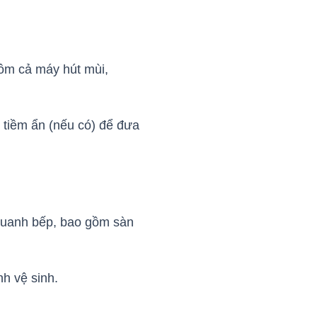
gồm cả máy hút mùi,
 tiềm ẩn (nếu có) để đưa
 quanh bếp, bao gồm sàn
h vệ sinh.