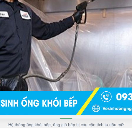
Hệ thống ống khói bếp, ống gió bếp bị cáu cặn tích tụ dầu mỡ