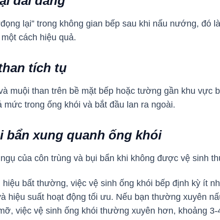
ại dai dẳng
đọng lại” trong không gian bếp sau khi nấu nướng, đó l
i một cách hiệu quả.
han tích tụ
và muội than trên bề mặt bếp hoặc tường gần khu vực b
á mức trong ống khói và bắt đầu lan ra ngoài.
i bẩn xung quanh ống khói
ú ngụ của côn trùng và bụi bẩn khi không được vệ sinh 
iệu bất thường, việc vệ sinh ống khói bếp định kỳ ít nh
và hiệu suất hoạt động tối ưu. Nếu bạn thường xuyên n
ỡ, việc vệ sinh ống khói thường xuyên hơn, khoảng 3-4