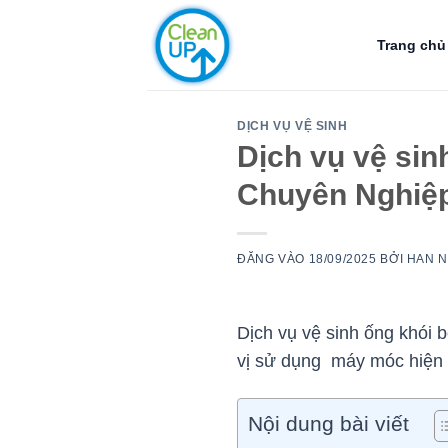
Bỏ
qua
Trang chủ
nội
dung
DỊCH VỤ VỆ SINH
Dịch vụ vệ sin
Chuyên Nghiệ
ĐĂNG VÀO
18/09/2025
BỞI
HAN 
Dịch vụ vệ sinh ống khói 
vị sử dụng máy móc hiện 
Nội dung bài viết