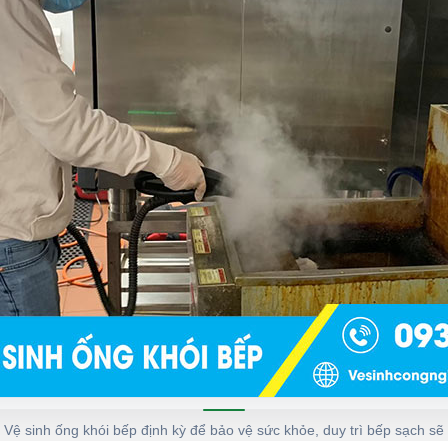
Vệ sinh ống khói bếp định kỳ để bảo vệ sức khỏe, duy trì bếp sạch sẽ