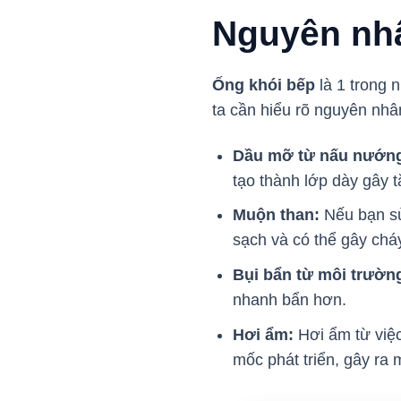
Nguyên nhâ
Ống khói bếp
là 1 trong 
ta cần hiểu rõ nguyên nhâ
Dầu mỡ từ nấu nướn
tạo thành lớp dày gây 
Muộn than:
Nếu bạn sử 
sạch và có thể gây chá
Bụi bẩn từ môi trườn
nhanh bẩn hơn.
Hơi ẩm:
Hơi ẩm từ việc
mốc phát triển, gây ra m