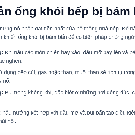
n ống khói bếp bị bám
những bộ phận đắt tiền nhất của hệ thống nhà bếp. Để b
n khiến ống khói bị bám bẩn để có biện pháp phòng ngừa
g:
Khi nấu các món chiên hay xào, dầu mỡ bay lên và b
tắc nghẽn.
dụng bếp củi, gas hoặc than, muội than sẽ tích tụ trong
y nổ.
g:
Bụi trong không khí, đặc biệt ở những nơi đông đúc, c
 nấu nướng kết hợp với dầu mỡ và bụi bẩn tạo điều kiệ
ùi hôi.