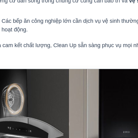
ững cư dân sống trong chung cư cũng cần bảo trì và
vệ 
: Các bếp ăn công nghiệp lớn cần dịch vụ vệ sinh thường
 hoạt động.
 cam kết chất lượng, Clean Up sẵn sàng phục vụ mọi nh