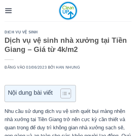
Bỏ
qua
nội
dung
DỊCH VỤ VỆ SINH
Dịch vụ vệ sinh nhà xưởng tại Tiền
Giang – Giá từ 4k/m2
ĐĂNG VÀO
03/06/2023
BỞI
HAN NHUNG
Nội dung bài viết
Nhu cầu sử dụng dịch vụ vệ sinh quét bụi màng nhện
nhà xưởng tại Tiền Giang trở nên cực kỳ cần thiết và
quan trọng để duy trì không gian nhà xưởng sạch sẽ,
gọn gàng và an toàn cho sức khỏe người lao động. Quý