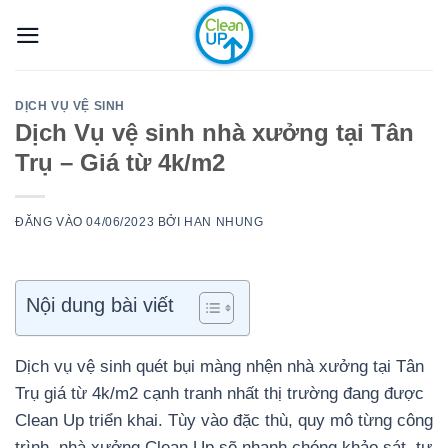
Bỏ
qua
nội
dung
DỊCH VỤ VỆ SINH
Dịch Vụ vệ sinh nhà xưởng tại Tân
Trụ – Giá từ 4k/m2
ĐĂNG VÀO
04/06/2023
BỞI
HAN NHUNG
Nội dung bài viết
Dịch vụ vệ sinh quét bụi màng nhện nhà xưởng tại Tân
Trụ giá từ 4k/m2 cạnh tranh nhất thị trường đang được
Clean Up triển khai. Tùy vào đặc thù, quy mô từng công
trình, nhà xưởng Clean Up sẽ nhanh chóng khảo sát, tư