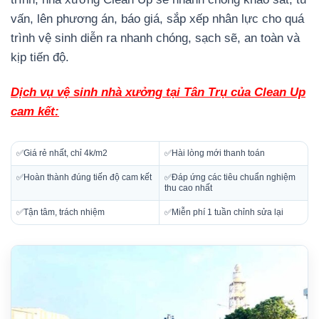
vấn, lên phương án, báo giá, sắp xếp nhân lực cho quá
trình vệ sinh diễn ra nhanh chóng, sạch sẽ, an toàn và
kịp tiến độ.
Dịch vụ vệ sinh nhà xưởng tại Tân Trụ của Clean Up
cam kết:
✅Giá rẻ nhất, chỉ 4k/m2
✅Hài lòng mới thanh toán
✅Hoàn thành đúng tiến độ cam kết
✅Đáp ứng các tiêu chuẩn nghiệm
thu cao nhất
✅Tận tâm, trách nhiệm
✅Miễn phí 1 tuần chỉnh sửa lại