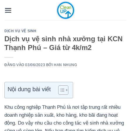
Bỏ
qua
nội
dung
DỊCH VỤ VỆ SINH
Dịch vụ vệ sinh nhà xưởng tại KCN
Thạnh Phú – Giá từ 4k/m2
ĐĂNG VÀO
03/06/2023
BỞI
HAN NHUNG
Nội dung bài viết
Khu công nghiệp Thạnh Phú là nơi tập trung rất nhiều
doanh nghiệp sản xuất, kho hàng, kho bãi đang hoạt
động. Do vậy nhu cầu cho công tác vệ sinh nhà xưởng
cũng vô cùng lớn. Nếu bạn đang tìm kiếm dịch vụ vệ