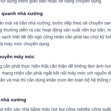
 sử dụng thêm giàn dáo hoặc xe nâng chuyên dụng.
g quanh nhà xưởng
ần mái và trần nhà xưởng, bước tiếp theo sẽ chuyển sa
 thường diễn ra các hoạt động sản xuất nên bụi bẩn, h
sạch triệt để đội ngũ công nhân cần phải lau chùi kỹ lư
t bị máy móc chuyên dụng
chuyền máy móc
g cần phải thực hiện thật cẩn thận để không làm ảnh h
ẩn, mạng nhện cần phải ngắt kết nối máy móc với nguồn 
trần và mái thì cần dùng khăn trùm lên toàn bộ hệ thốn
n nhà xưởng
bụi trên sàn nhà bằng máy hút bụi công nghiệp công suấ