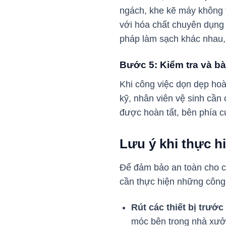
ngách, khe kẽ máy không th
với hóa chất chuyên dụng 
pháp làm sạch khác nhau,
Bước 5: Kiểm tra và b
Khi công việc dọn dẹp hoà
kỹ, nhân viên vệ sinh cần
được hoàn tất, bên phía c
Lưu ý khi thực h
Để đảm bảo an toàn cho cô
cần thực hiện những công
Rút các thiết bị trước
móc bên trong nhà xưởn