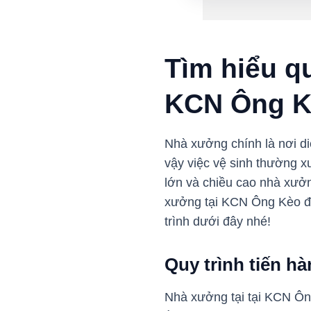
Tìm hiểu qu
KCN Ông 
Nhà xưởng chính là nơi di
vậy việc vệ sinh thường xu
lớn và chiều cao nhà xưởn
xưởng tại KCN Ông Kèo đư
trình dưới đây nhé!
Quy trình tiến h
Nhà xưởng tại tại KCN Ông