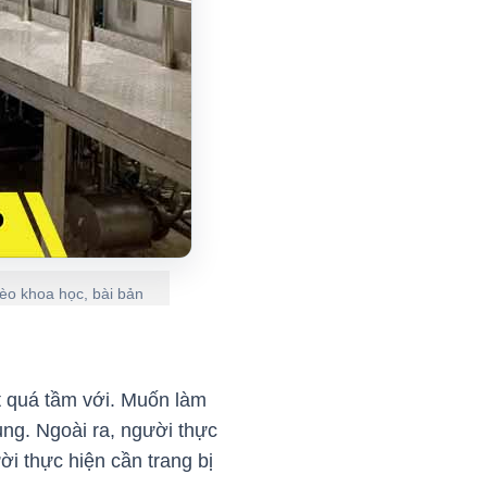
Kèo khoa học, bài bản
t quá tầm với. Muốn làm
ng. Ngoài ra, người thực
i thực hiện cần trang bị