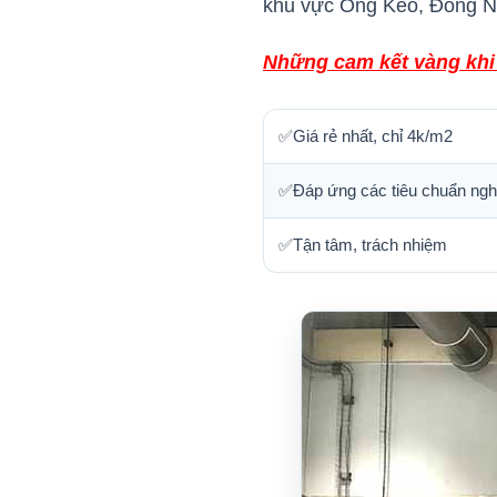
khu vực Ông Kèo, Đồng Na
Những cam kết vàng khi
✅Giá rẻ nhất, chỉ 4k/m2
✅Đáp ứng các tiêu chuẩn ngh
✅Tận tâm, trách nhiệm