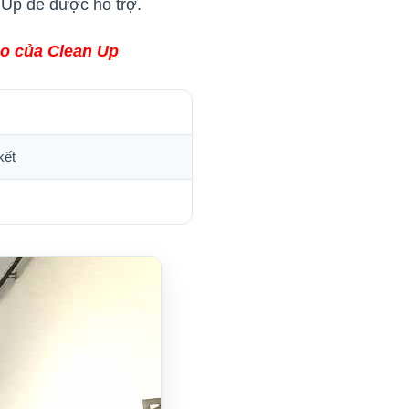
 Up để được hỗ trợ.
èo của Clean Up
kết