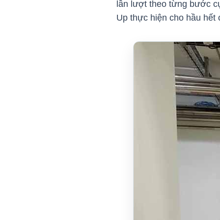
lần lượt theo từng bước c
Up thực hiện cho hầu hết 