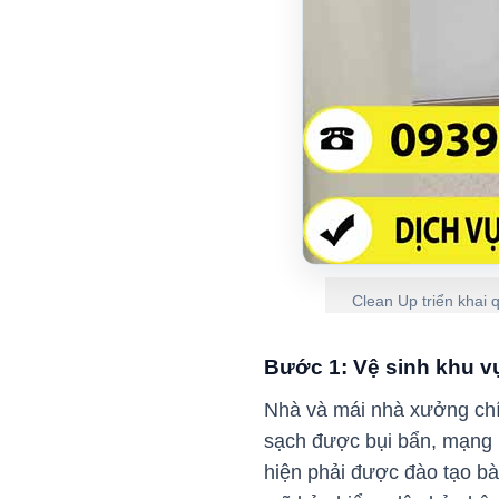
Clean Up triển khai 
Bước 1: Vệ sinh khu v
Nhà và mái nhà xưởng chín
sạch được bụi bẩn, mạng n
hiện phải được đào tạo bà