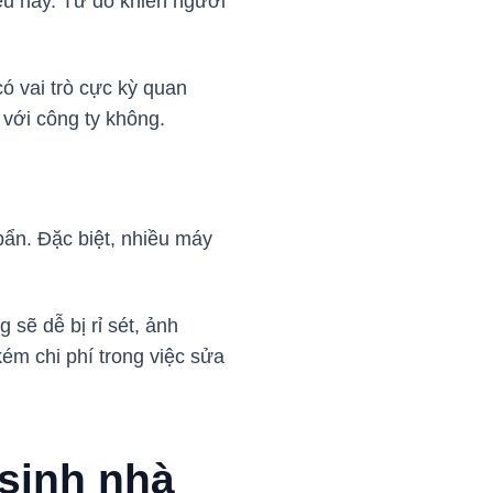
ếu này. Từ đó khiến người
ó vai trò cực kỳ quan
 với công ty không.
bẩn. Đặc biệt, nhiều máy
sẽ dễ bị rỉ sét, ảnh
kém chi phí trong việc sửa
 sinh nhà