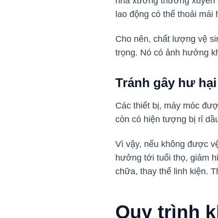
nhà xưởng thường xuyên c
lao động có thể thoải mái 
Cho nên, chất lượng vệ s
trọng. Nó có ảnh hưởng kh
Tránh gây hư hại
Các thiết bị, máy móc đượ
còn có hiện tượng bị rỉ dầ
Vì vậy, nếu không được vệ
hưởng tới tuổi thọ, giảm h
chữa, thay thế linh kiện. T
Quy trình k