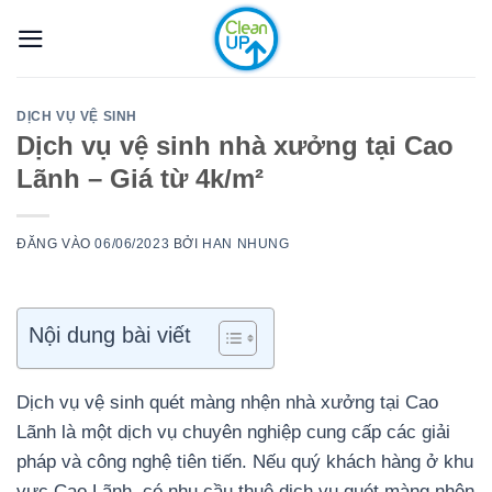
Bỏ
qua
nội
dung
DỊCH VỤ VỆ SINH
Dịch vụ vệ sinh nhà xưởng tại Cao
Lãnh – Giá từ 4k/m²
ĐĂNG VÀO
06/06/2023
BỞI
HAN NHUNG
Nội dung bài viết
Dịch vụ vệ sinh quét màng nhện nhà xưởng tại Cao
Lãnh là một dịch vụ chuyên nghiệp cung cấp các giải
pháp và công nghệ tiên tiến. Nếu quý khách hàng ở khu
vực Cao Lãnh, có nhu cầu thuê dịch vụ quét màng nhện