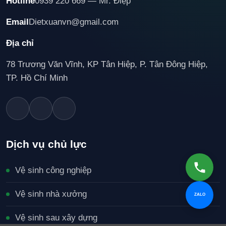
Hotline
0939 220 669 — Mr. Điệp
Email
Dietxuanvn@gmail.com
Địa chỉ
78 Trương Văn Vĩnh, KP Tân Hiệp, P. Tân Đông Hiệp,
TP. Hồ Chí Minh
Dịch vụ chủ lực
Vệ sinh công nghiệp
Vệ sinh nhà xưởng
ZALO
Vệ sinh sau xây dựng