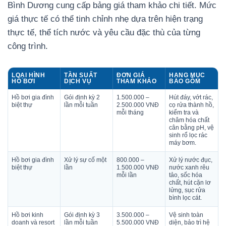
Bình Dương cung cấp bảng giá tham khảo chi tiết. Mức
giá thực tế có thể tinh chỉnh nhẹ dựa trên hiện trạng
thực tế, thể tích nước và yêu cầu đặc thù của từng
công trình.
LOẠI HÌNH
TẦN SUẤT
ĐƠN GIÁ
HẠNG MỤC
HỒ BƠI
DỊCH VỤ
THAM KHẢO
BAO GỒM
Hồ bơi gia đình
Gói định kỳ 2
1.500.000 –
Hút đáy, vớt rác,
biệt thự
lần mỗi tuần
2.500.000 VNĐ
cọ rửa thành hồ,
mỗi tháng
kiểm tra và
châm hóa chất
cân bằng pH, vệ
sinh rổ lọc rác
máy bơm.
Hồ bơi gia đình
Xử lý sự cố một
800.000 –
Xử lý nước đục,
biệt thự
lần
1.500.000 VNĐ
nước xanh rêu
mỗi lần
tảo, sốc hóa
chất, hút cặn lơ
lửng, sục rửa
bình lọc cát.
Hồ bơi kinh
Gói định kỳ 3
3.500.000 –
Vệ sinh toàn
doanh và resort
lần mỗi tuần
5.500.000 VNĐ
diện, bảo trì hệ