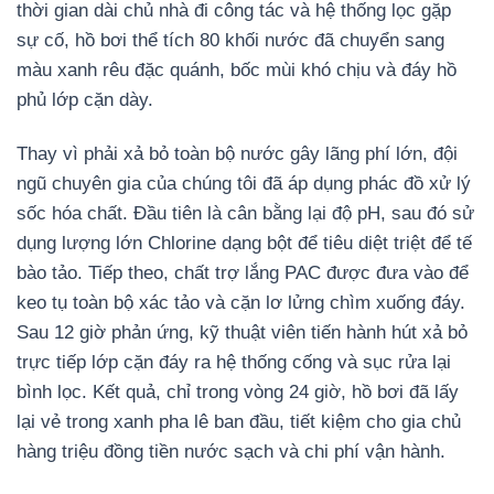
thời gian dài chủ nhà đi công tác và hệ thống lọc gặp
sự cố, hồ bơi thể tích 80 khối nước đã chuyển sang
màu xanh rêu đặc quánh, bốc mùi khó chịu và đáy hồ
phủ lớp cặn dày.
Thay vì phải xả bỏ toàn bộ nước gây lãng phí lớn, đội
ngũ chuyên gia của chúng tôi đã áp dụng phác đồ xử lý
sốc hóa chất. Đầu tiên là cân bằng lại độ pH, sau đó sử
dụng lượng lớn Chlorine dạng bột để tiêu diệt triệt để tế
bào tảo. Tiếp theo, chất trợ lắng PAC được đưa vào để
keo tụ toàn bộ xác tảo và cặn lơ lửng chìm xuống đáy.
Sau 12 giờ phản ứng, kỹ thuật viên tiến hành hút xả bỏ
trực tiếp lớp cặn đáy ra hệ thống cống và sục rửa lại
bình lọc. Kết quả, chỉ trong vòng 24 giờ, hồ bơi đã lấy
lại vẻ trong xanh pha lê ban đầu, tiết kiệm cho gia chủ
hàng triệu đồng tiền nước sạch và chi phí vận hành.