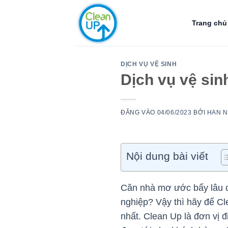
Bỏ
qua
Trang chủ
nội
dung
DỊCH VỤ VỆ SINH
Dịch vụ vệ sin
ĐĂNG VÀO
04/06/2023
BỞI
HAN 
Nội dung bài viết
Căn nhà mơ ước bấy lâu củ
nghiệp? Vậy thì hãy để C
nhất. Clean Up là đơn vị 