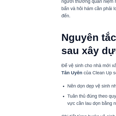
người thường quan niệm r
bẩn và hôi hám cần phải l
đến.
Nguyên tắc
sau xây d
Để vệ sinh cho nhà mới x
Tân Uyên
của Clean Up sẽ
Nên dọn dẹp vệ sinh nhà
Tuân thủ đúng theo quy 
vực cần lau dọn bằng n