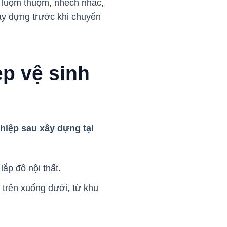
ì luộm thuộm, nhếch nhác,
xây dựng trước khi chuyển
ẹp vệ sinh
hiệp sau xây dựng tại
ắp đồ nội thất.
ừ trên xuống dưới, từ khu