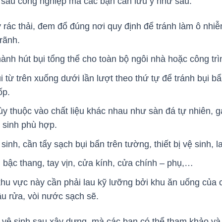
h sau công nghiệp mà các bạn cần lưu ý như sau:
 rác thải, đem đổ đúng nơi quy định để tránh làm ô nhi
rãnh.
hành hút bụi tổng thể cho toàn bộ ngôi nhà hoặc công tr
i từ trên xuống dưới lần lượt theo thứ tự để tránh bụi
ốp.
ùy thuộc vào chất liệu khác nhau như sàn đá tự nhiên, 
ệ sinh phù hợp.
sinh, cần tẩy sạch bụi bẩn trên tường, thiết bị vệ sinh, 
 bậc thang, tay vịn, cửa kính, cửa chính – phụ,…
hu vực này cần phải lau kỹ lưỡng bởi khu ăn uống của c
ậu rửa, vòi nước sạch sẽ.
g vệ sinh sau xây dựng mà các bạn có thể tham khảo và