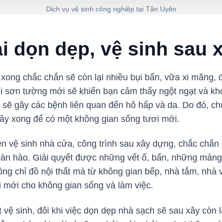
Dịch vụ vệ sinh công nghiệp tại Tân Uyên
ải dọn dẹp, vệ sinh sau
 xong chắc chắn sẽ còn lại nhiều bụi bẩn, vữa xi măng, 
ùi sơn tường mới sẽ khiến bạn cảm thấy ngột ngạt và kh
sẽ gây các bệnh liên quan đến hô hấp và da. Do đó, ch
xây xong để có một không gian sống tươi mới.
iện vệ sinh nhà cửa, công trình sau xây dựng, chắc chắ
 hoàn hảo. Giải quyết được những vết ố, bẩn, những mản
g chỉ đồ nội thất mà từ không gian bếp, nhà tắm, nhà v
i mới cho không gian sống và làm việc.
vệ sinh, đôi khi việc dọn dẹp nhà sạch sẽ sau xây còn là