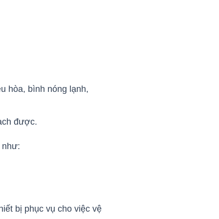
ều hòa, bình nóng lạnh,
sạch được.
h như:
hiết bị phục vụ cho việc vệ