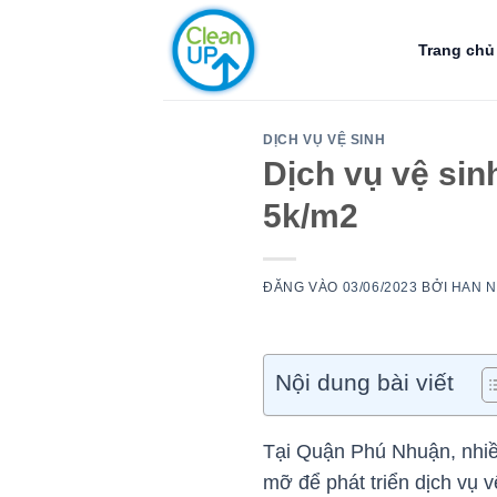
Bỏ
qua
Trang chủ
nội
dung
DỊCH VỤ VỆ SINH
Dịch vụ vệ sin
5k/m2
ĐĂNG VÀO
03/06/2023
BỞI
HAN 
Nội dung bài viết
Tại Quận Phú Nhuận, nhiề
mỡ để phát triển dịch vụ 