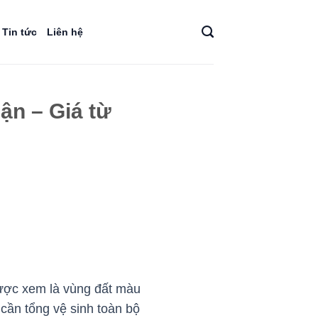
Tin tức
Liên hệ
ận – Giá từ
được xem là vùng đất màu
 cần tổng vệ sinh toàn bộ