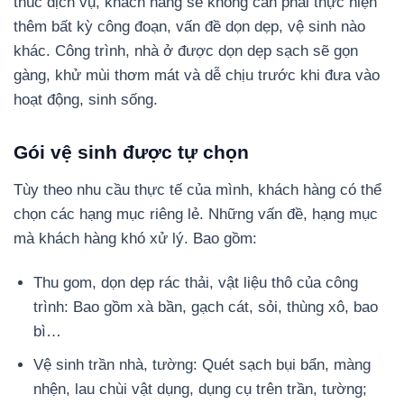
thúc dịch vụ, khách hàng sẽ không cần phải thực hiện
thêm bất kỳ công đoạn, vấn đề dọn dẹp, vệ sinh nào
khác. Công trình, nhà ở được dọn dẹp sạch sẽ gọn
gàng, khử mùi thơm mát và dễ chịu trước khi đưa vào
hoạt động, sinh sống.
Gói vệ sinh được tự chọn
Tùy theo nhu cầu thực tế của mình, khách hàng có thể
chọn các hạng mục riêng lẻ. Những vấn đề, hạng mục
mà khách hàng khó xử lý. Bao gồm:
Thu gom, dọn dẹp rác thải, vật liệu thô của công
trình: Bao gồm xà bần, gạch cát, sỏi, thùng xô, bao
bì…
Vệ sinh trần nhà, tường: Quét sạch bụi bẩn, màng
nhện, lau chùi vật dụng, dụng cụ trên trần, tường;