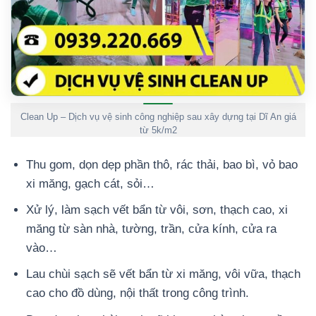
Clean Up – Dịch vụ vệ sinh công nghiệp sau xây dựng tại Dĩ An giá
từ 5k/m2
Thu gom, dọn dẹp phần thô, rác thải, bao bì, vỏ bao
xi măng, gạch cát, sỏi…
Xử lý, làm sạch vết bẩn từ vôi, sơn, thạch cao, xi
măng từ sàn nhà, tường, trần, cửa kính, cửa ra
vào…
Lau chùi sạch sẽ vết bẩn từ xi măng, vôi vữa, thạch
cao cho đồ dùng, nội thất trong công trình.