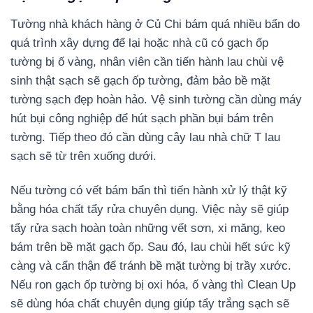
Tường nhà khách hàng ở Củ Chi bám quá nhiều bẩn do
quá trình xây dựng để lại hoặc nhà cũ có gạch ốp
tường bị ố vàng, nhân viên cần tiến hành lau chùi vệ
sinh thật sạch sẽ gạch ốp tường, đảm bảo bề mặt
tường sạch đẹp hoàn hảo. Vệ sinh tường cần dùng máy
hút bụi công nghiệp để hút sạch phần bụi bám trên
tường. Tiếp theo đó cần dùng cây lau nhà chữ T lau
sạch sẽ từ trên xuống dưới.
Nếu tường có vết bám bẩn thì tiến hành xử lý thật kỹ
bằng hóa chất tẩy rửa chuyên dụng. Việc này sẽ giúp
tẩy rửa sạch hoàn toàn những vết sơn, xi măng, keo
bám trên bề mặt gạch ốp. Sau đó, lau chùi hết sức kỹ
càng và cẩn thận để tránh bề mặt tường bị trầy xước.
Nếu ron gạch ốp tường bị oxi hóa, ố vàng thì Clean Up
sẽ dùng hóa chất chuyên dụng giúp tẩy trắng sạch sẽ