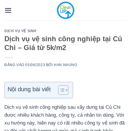
Bỏ
qua
nội
dung
DỊCH VỤ VỆ SINH
Dịch vụ vệ sinh công nghiệp tại Củ
Chi – Giá từ 5k/m2
ĐĂNG VÀO
05/06/2023
BỞI
HAN NHUNG
Nội dung bài viết
Dịch vụ vệ sinh công nghiệp sau xây dựng tại Củ Chi
được nhiều khách hàng, công ty, cá nhân tin dùng. Với
xu hướng này, hiện nay có rất nhiều công ty vệ sinh đã
ra đời với chất lượng và mức giá cạnh tranh khác