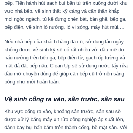
bếp. Tiến hành hút sạch bụi bẩn từ trên xuống dưới khu
vực nhà bếp, vệ sinh thật kỹ càng và cẩn thận khắp
mọi ngóc ngách, tủ kệ đựng chén bát, bàn ghế, bếp ga,
bếp điện, vệ sinh lò nướng, lò vi sóng, máy hút mùi,…
Nếu nhà bếp của khách hàng đã cũ, sử dụng lâu ngày
không được vệ sinh kỹ sẽ có rất nhiều với dầu mỡ do
nấu nướng trên bếp ga, bếp điện từ, gạch ốp tường và
mặt đá đặt bếp nấu. Clean Up sẽ sử dụng nước tẩy rửa
dầu mỡ chuyên dùng để giúp căn bếp cũ trở nên sáng
bóng như mới hoàn toàn.
Vệ sinh cổng ra vào, sân trước, sân sau
Khu vực cổng ra vào, khoảng sân trước, sân sau sẽ
được xử lý bằng máy xịt rửa công nghiệp áp suất lớn,
đánh bay bụi bẩn bám trên thành cổng, bề mặt sân. Với