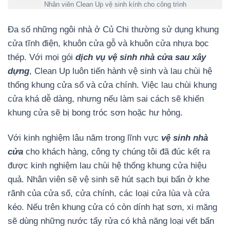
Nhân viên Clean Up vệ sinh kính cho công trình
Đa số những ngôi nhà ở Củ Chi thường sử dụng khung
cửa tĩnh điện, khuôn cửa gỗ và khuôn cửa nhựa bọc
thép. Với mọi gói
dịch vụ vệ sinh nhà cửa sau xây
dựng
, Clean Up luôn tiến hành vệ sinh và lau chùi hệ
thống khung cửa sổ và cửa chính. Việc lau chùi khung
cửa khá dễ dàng, nhưng nếu làm sai cách sẽ khiến
khung cửa sẽ bị bong tróc sơn hoặc hư hỏng.
Với kinh nghiệm lâu năm trong lĩnh vực
vệ sinh nhà
cửa
cho khách hàng, công ty chúng tôi đã đúc kết ra
được kinh nghiệm lau chùi hệ thống khung cửa hiệu
quả. Nhân viên sẽ vệ sinh sẽ hút sạch bụi bẩn ở khe
rãnh của cửa sổ, cửa chính, các loại cửa lùa và cửa
kéo. Nếu trên khung cửa có còn dính hạt sơn, xi măng
sẽ dùng những nước tẩy rửa có khả năng loại vết bẩn