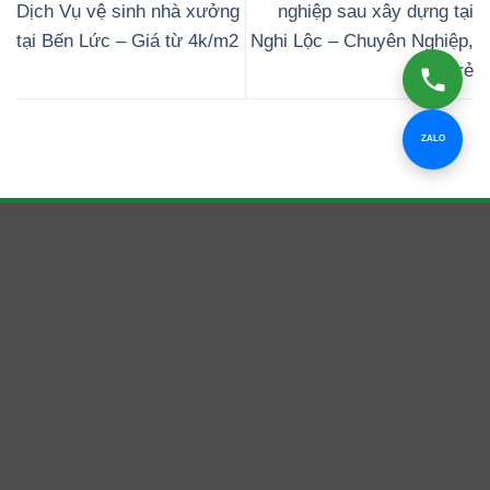
Dịch Vụ vệ sinh nhà xưởng
nghiệp sau xây dựng tại
tại Bến Lức – Giá từ 4k/m2
Nghi Lộc – Chuyên Nghiệp,
giá rẻ
ZALO
Clean Up Bình Dương
Dịch vụ vệ sinh công nghiệp cho nhà ở, văn phòng, nhà
xưởng và công trình tại Bình Dương, TP.HCM.
Hotline
0939 220 669 — Mr. Điệp
Email
Dietxuanvn@gmail.com