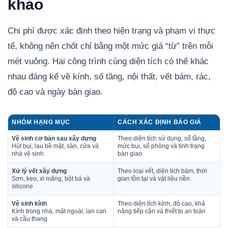
khảo
Chi phí được xác định theo hiện trạng và phạm vi thực
tế, không nên chốt chỉ bằng một mức giá “từ” trên mỗi
mét vuông. Hai công trình cùng diện tích có thể khác
nhau đáng kể về kính, số tầng, nội thất, vết bám, rác,
độ cao và ngày bàn giao.
NHÓM HẠNG MỤC
CÁCH XÁC ĐỊNH BÁO GIÁ
Vệ sinh cơ bản sau xây dựng
Theo diện tích sử dụng, số tầng,
Hút bụi, lau bề mặt, sàn, cửa và
mức bụi, số phòng và tình trạng
nhà vệ sinh
bàn giao
Xử lý vết xây dựng
Theo loại vết, diện tích bám, thời
Sơn, keo, xi măng, bột bả và
gian tồn tại và vật liệu nền
silicone
Vệ sinh kính
Theo diện tích kính, độ cao, khả
Kính trong nhà, mặt ngoài, lan can
năng tiếp cận và thiết bị an toàn
và cầu thang