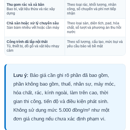
Thu gom rác và xà bần
Theo loại rác, khối lượng, nhân
Bao bì, vật liệu thừa và rác xây
công, số chuyến và phí nơi tiếp
dựng
nhận
Chà sàn hoặc xử lý chuyên sâu
Theo loại sàn, diện tích, pad, hóa
Sàn bám nhiều vết hoặc cần máy
chất, số lượt và phương án thu hồi
nước
Công trình đã lắp nội thất
Theo số lượng, cấu tạo, mức bụi và
Tủ, thiết bị, đồ gỗ và vật liệu nhạy
yêu cầu bảo vệ bề mặt
cảm
Lưu ý:
Báo giá cần ghi rõ phần đã bao gồm,
phần không bao gồm, thuế, nhân sự, máy móc,
hóa chất, rác, kính ngoài, làm trên cao, thời
gian thi công, tiến độ và điều kiện phát sinh.
Không sử dụng mức 5.000 đồng/m² như một
đơn giá chung nếu chưa xác định phạm vi.