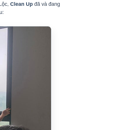
 Lộc,
Clean Up
đã và đang
au: