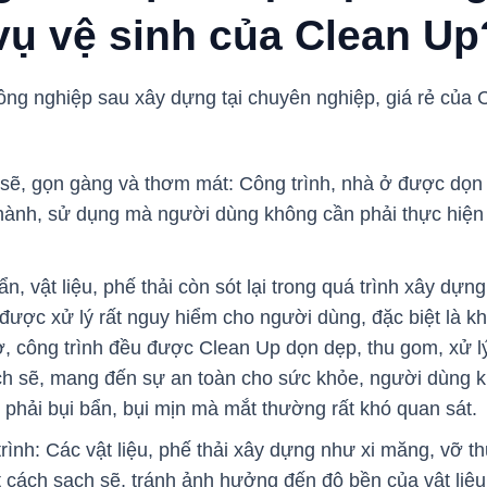
vụ vệ sinh của Clean Up
ông nghiệp sau xây dựng tại chuyên nghiệp, giá rẻ của 
 sẽ, gọn gàng và thơm mát: Công trình, nhà ở được dọn 
 hành, sử dụng mà người dùng không cần phải thực hiện
n, vật liệu, phế thải còn sót lại trong quá trình xây dựng
ược xử lý rất nguy hiểm cho người dùng, đặc biệt là khi
 công trình đều được Clean Up dọn dẹp, thu gom, xử l
h sẽ, mang đến sự an toàn cho sức khỏe, người dùng k
t phải bụi bẩn, bụi mịn mà mắt thường rất khó quan sát.
rình: Các vật liệu, phế thải xây dựng như xi măng, vỡ t
 cách sạch sẽ, tránh ảnh hưởng đến độ bền của vật liệu 