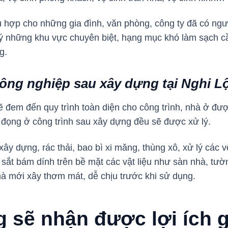
hù hợp cho những gia đình, văn phòng, công ty đã có ngư
lý những khu vực chuyên biệt, hạng mục khó làm sạch c
ng.
công nghiệp sau xây dựng tại Nghi Lộ
sẽ đem đến quy trình toàn diện cho công trình, nhà ở đư
 đọng ở công trình sau xây dựng đều sẽ được xử lý.
ây dựng, rác thải, bao bì xi măng, thùng xô, xử lý các 
ỉ sắt bám dính trên bề mặt các vật liệu như sàn nhà, tườ
hà mới xây thơm mát, dễ chịu trước khi sử dụng.
 sẽ nhận được lợi ích g