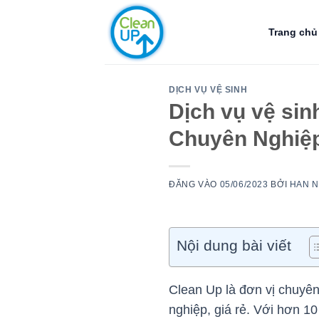
Bỏ
qua
Trang chủ
nội
dung
DỊCH VỤ VỆ SINH
Dịch vụ vệ sin
Chuyên Nghiệp,
ĐĂNG VÀO
05/06/2023
BỞI
HAN 
Nội dung bài viết
Clean Up là đơn vị chuyê
nghiệp, giá rẻ. Với hơn 1