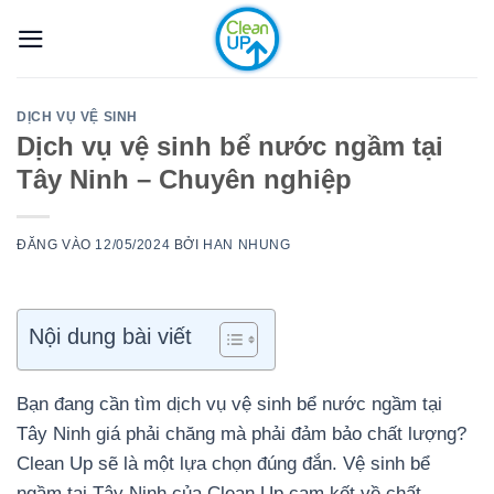
Bỏ
qua
nội
dung
DỊCH VỤ VỆ SINH
Dịch vụ vệ sinh bể nước ngầm tại
Tây Ninh – Chuyên nghiệp
ĐĂNG VÀO
12/05/2024
BỞI
HAN NHUNG
Nội dung bài viết
Bạn đang cần tìm dịch vụ vệ sinh bể nước ngầm tại
Tây Ninh giá phải chăng mà phải đảm bảo chất lượng?
Clean Up sẽ là một lựa chọn đúng đắn. Vệ sinh bể
ngầm tại Tây Ninh của Clean Up cam kết về chất