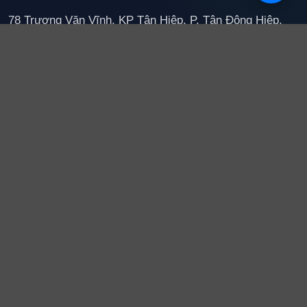
78 Trương Văn Vĩnh, KP Tân Hiệp, P. Tân Đông Hiệp,
TP. Hồ Chí Minh
Dịch vụ chủ lực
Vệ sinh công nghiệp
Vệ sinh nhà xưởng
Vệ sinh sau xây dựng
Tạp vụ văn phòng
Giặt thảm và nội thất