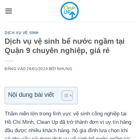
Bỏ
qua
nội
dung
DỊCH VỤ VỆ SINH
Dịch vụ vệ sinh bể nước ngầm tại
Quận 9 chuyên nghiệp, giá rẻ
ĐĂNG VÀO
28/01/2024
BỞI
NHUNG
Nội dung bài viết
Thâm niên lớn trong lĩnh vực vệ sinh công nghiệp tại
Hồ Chí Minh, Clean Up đã trở thành đơn vị uy tín hàng
đầu được nhiều khách hàng, hộ gia đình lựa chọn khi
có nhu cầu sử dụng dịch vụ vệ sinh bể nước ngầm tại