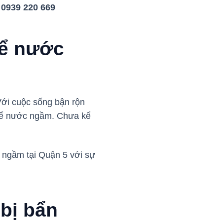
:
0939 220 669
bể nước
Với cuộc sống bận rộn
 bể nước ngầm. Chưa kể
c ngầm tại Quận 5 với sự
bị bẩn