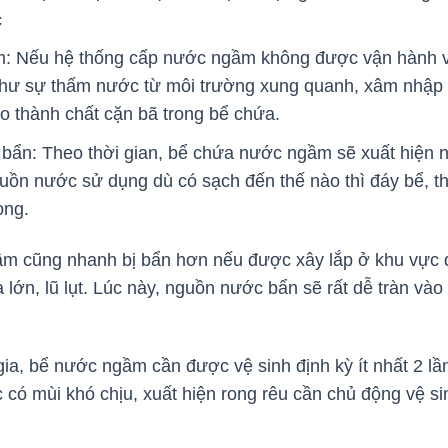
c
: Nếu hệ thống cấp nước ngầm không được vận hành và
như sự thấm nước từ môi trường xung quanh, xâm nhập 
o thành chất cặn bã trong bể chứa.
ẩn: Theo thời gian, bể chứa nước ngầm sẽ xuất hiện n
nguồn nước sử dụng dù có sạch đến thế nào thì đáy bể, t
ọng.
m cũng nhanh bị bẩn hơn nếu được xây lắp ở khu vực 
ớn, lũ lụt. Lúc này, nguồn nước bẩn sẽ rất dễ tràn và
a, bể nước ngầm cần được vệ sinh định kỳ ít nhất 2 lần
có mùi khó chịu, xuất hiện rong rêu cần chủ động vệ sin