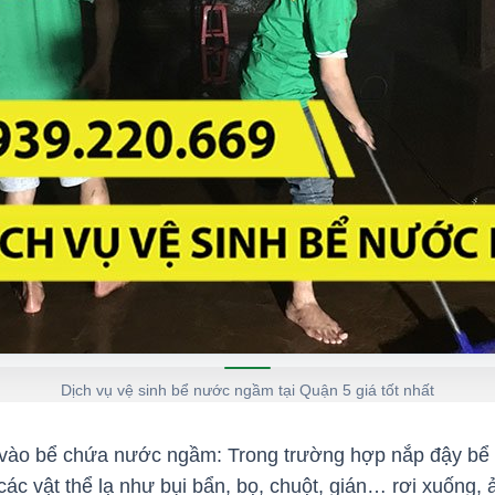
Dịch vụ vệ sinh bể nước ngầm tại Quận 5 giá tốt nhất
ơi vào bể chứa nước ngầm: Trong trường hợp nắp đậy bể 
các vật thể lạ như bụi bẩn, bọ, chuột, gián… rơi xuống,