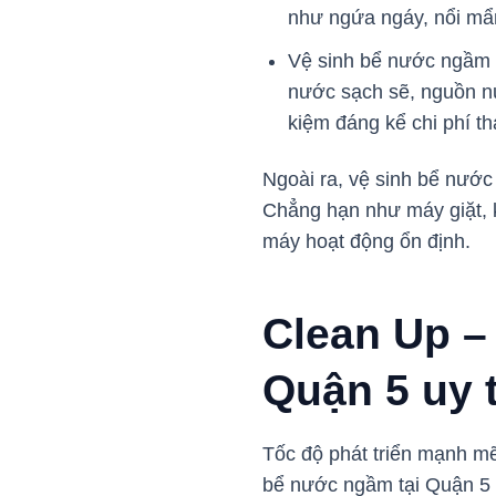
như ngứa ngáy, nổi mẩn
Vệ sinh bể nước ngầm đ
nước sạch sẽ, nguồn nư
kiệm đáng kể chi phí t
Ngoài ra, vệ sinh bể nước 
Chẳng hạn như máy giặt, k
máy hoạt động ổn định.
Clean Up –
Quận 5 uy t
Tốc độ phát triển mạnh mẽ
bể nước ngầm tại Quận 5 u