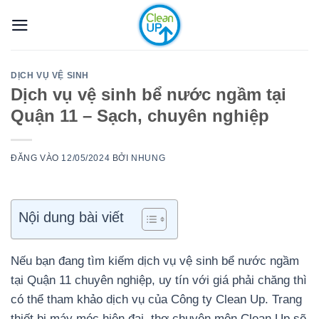
Bỏ
qua
nội
dung
DỊCH VỤ VỆ SINH
Dịch vụ vệ sinh bể nước ngầm tại
Quận 11 – Sạch, chuyên nghiệp
ĐĂNG VÀO
12/05/2024
BỞI
NHUNG
Nội dung bài viết
Nếu bạn đang tìm kiếm dịch vụ vệ sinh bể nước ngầm
tại Quận 11 chuyên nghiệp, uy tín với giá phải chăng thì
có thể tham khảo dịch vụ của Công ty Clean Up. Trang
thiết bị máy móc hiện đại, thợ chuyên môn Clean Up sẽ