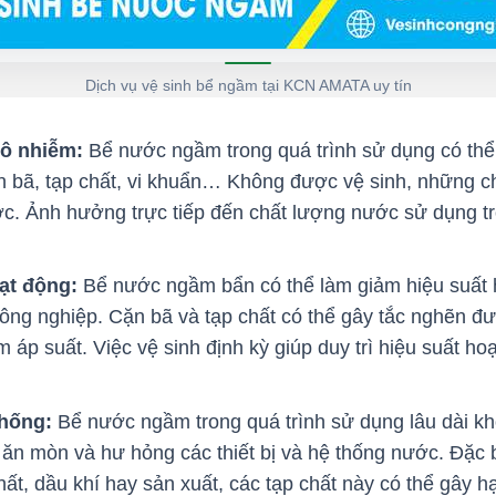
Dịch vụ vệ sinh bể ngầm tại KCN AMATA uy tín
 ô nhiễm:
Bể nước ngầm trong quá trình sử dụng có thể 
 bã, tạp chất, vi khuẩn… Không được vệ sinh, những chấ
c. Ảnh hưởng trực tiếp đến chất lượng nước sử dụng t
ạt động:
Bể nước ngầm bẩn có thể làm giảm hiệu suất 
ông nghiệp. Cặn bã và tạp chất có thể gây tắc nghẽn đ
áp suất. Việc vệ sinh định kỳ giúp duy trì hiệu suất ho
thống:
Bể nước ngầm trong quá trình sử dụng lâu dài kh
 ăn mòn và hư hỏng các thiết bị và hệ thống nước. Đặc b
t, dầu khí hay sản xuất, các tạp chất này có thể gây hại