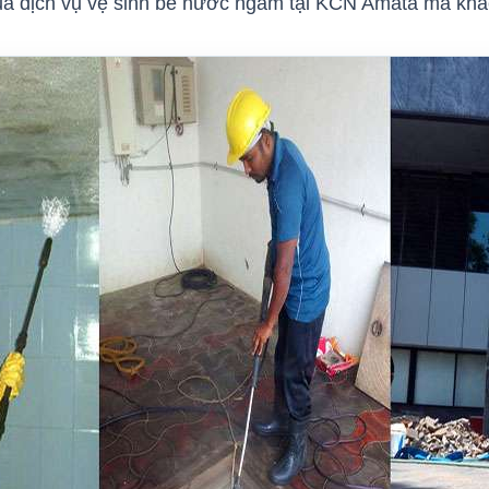
của dịch vụ vệ sinh bể nước ngầm tại KCN Amata mà kh