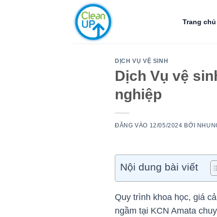
Bỏ
qua
Trang chủ
nội
dung
DỊCH VỤ VỆ SINH
Dịch Vụ vệ si
nghiệp
ĐĂNG VÀO
12/05/2024
BỞI
NHUN
Nội dung bài viết
Quy trình khoa học, giá c
ngầm tại KCN Amata chuyê