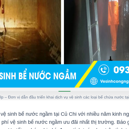
p – Đơn vị dẫn đầu triển khai dịch vụ vệ sinh các loại bể chứa nước tạ
vệ sinh bể nước ngầm tại Củ Chi với nhiều năm kinh ng
 phí vệ sinh bể nước ngầm ưu đãi nhất thị trường. Báo 