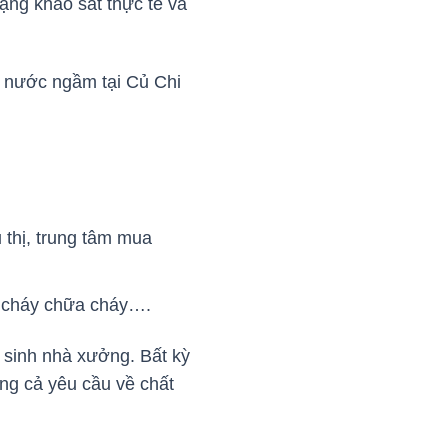
ạng khảo sát thực tế và
ể nước ngầm tại Củ Chi
 thị, trung tâm mua
g cháy chữa cháy….
ệ sinh nhà xưởng. Bất kỳ
ng cả yêu cầu về chất