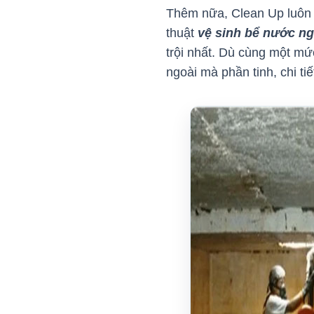
Thêm nữa, Clean Up luôn c
thuật
vệ sinh bể nước n
trội nhất. Dù cùng một m
ngoài mà phần tinh, chi ti