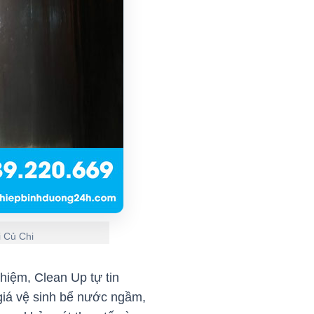
i Củ Chi
hiệm, Clean Up tự tin
giá vệ sinh bể nước ngầm,