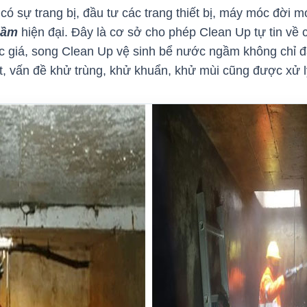
ó sự trang bị, đầu tư các trang thiết bị, máy móc đời 
gầm
hiện đại. Đây là cơ sở cho phép Clean Up tự tin về
ức giá, song Clean Up vệ sinh bể nước ngầm không chỉ
ết, vấn đề khử trùng, khử khuẩn, khử mùi cũng được xử lý