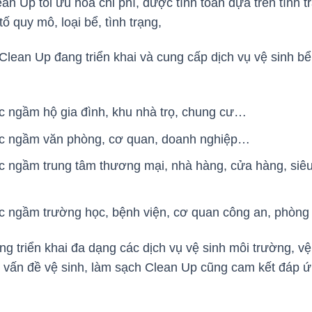
n Up tối ưu hóa chi phí, được tính toán dựa trên tình tr
ố quy mô, loại bể, tình trạng,
 Clean Up đang triển khai và cung cấp dịch vụ vệ sinh b
c ngầm hộ gia đình, khu nhà trọ, chung cư…
ớc ngầm văn phòng, cơ quan, doanh nghiệp…
c ngầm trung tâm thương mại, nhà hàng, cửa hàng, siêu
ớc ngầm trường học, bệnh viện, cơ quan công an, phòn
g triển khai đa dạng các dịch vụ vệ sinh môi trường, v
 vấn đề vệ sinh, làm sạch Clean Up cũng cam kết đáp ứ
.