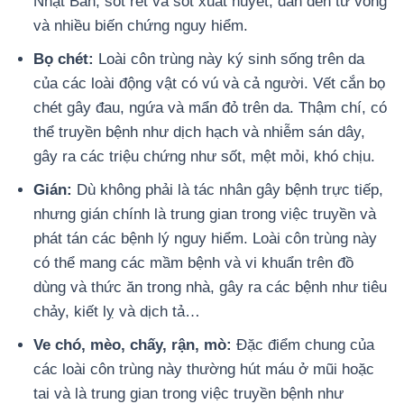
Nhật Bản, sốt rét và sốt xuất huyết, dẫn đến tử vong
và nhiều biến chứng nguy hiểm.
Bọ chét:
Loài côn trùng này ký sinh sống trên da
của các loài động vật có vú và cả người. Vết cắn bọ
chét gây đau, ngứa và mẩn đỏ trên da. Thậm chí, có
thể truyền bệnh như dịch hạch và nhiễm sán dây,
gây ra các triệu chứng như sốt, mệt mỏi, khó chịu.
Gián:
Dù không phải là tác nhân gây bệnh trực tiếp,
nhưng gián chính là trung gian trong việc truyền và
phát tán các bệnh lý nguy hiểm. Loài côn trùng này
có thể mang các mầm bệnh và vi khuẩn trên đồ
dùng và thức ăn trong nhà, gây ra các bệnh như tiêu
chảy, kiết lỵ và dịch tả…
Ve chó, mèo, chấy, rận, mò:
Đặc điểm chung của
các loài côn trùng này thường hút máu ở mũi hoặc
tai và là trung gian trong việc truyền bệnh như