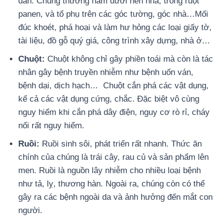
đàn. Chúng thường nằm dưới nền nhà, trong ruột
panen, và tổ phụ trên các góc tường, góc nhà…Mối
đúc khoét, phá hoại và làm hư hỏng các loại giấy tờ,
tài liệu, đồ gỗ quý giá, công trình xây dựng, nhà ở…
Chuột:
Chuột không chỉ gây phiền toái mà còn là tác
nhân gây bệnh truyền nhiễm như bệnh uốn ván,
bệnh dại, dịch hạch…
Chuột cắn phá các vật dụng,
kể cả các vật dụng cứng, chắc. Đặc biệt vô cùng
nguy hiểm khi cắn phá dây điện, nguy cơ rò rỉ, cháy
nổi rất nguy hiểm.
Ruồi:
Ruồi sinh sôi, phát triển rất nhanh. Thức ăn
chính của chúng là trái cây, rau củ và sản phẩm lên
men. Ruồi là nguồn lây nhiễm cho nhiều loại bệnh
như tả, lỵ, thương hàn. Ngoài ra, chúng còn có thể
gây ra các bệnh ngoài da và ảnh hưởng đến mắt con
người.