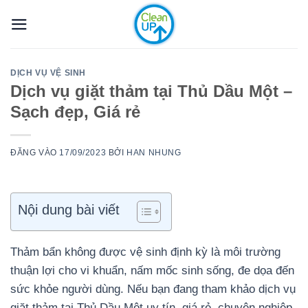
Bỏ
qua
nội
dung
DỊCH VỤ VỆ SINH
Dịch vụ giặt thảm tại Thủ Dầu Một –
Sạch đẹp, Giá rẻ
ĐĂNG VÀO
17/09/2023
BỞI
HAN NHUNG
Nội dung bài viết
Thảm bẩn không được vệ sinh định kỳ là môi trường
thuận lợi cho vi khuẩn, nấm mốc sinh sống, đe dọa đến
sức khỏe người dùng. Nếu bạn đang tham khảo dịch vụ
giặt thảm tại Thủ Dầu Một uy tín, giá rẻ, chuyên nghiệp