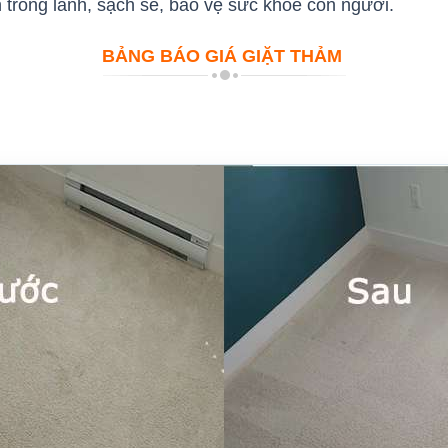
trong lành, sạch sẽ, bảo vệ sức khỏe con người.
BẢNG BÁO GIÁ GIẶT THẢM