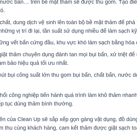
, nước bẩn… trên bề mặt thảm sẽ được thu gom. Tạo điều
đó.
hất, dung dịch vệ sinh lên toàn bộ bề mặt thảm để phá v
những vị trí đi lại, tần suất sử dụng nhiều để làm sạch 
ững vết bẩn cứng đầu, khu vực khó làm sạch bằng hóa c
ặt thảm chuyên dụng đánh tan mọi bụi bẩn, xử triệt để 
ảm bảo hiệu quả tối ưu nhất.
t bụi công suất lớn thu gom bụi bẩn, chất bẩn, nước d
ổi công nghiệp tiến hành quá trình làm khô thảm nhan
iếp tục dùng thảm bình thường.
iên của Clean Up sẽ sắp xếp gọn gàng vật dụng, đồ dùng 
m thu cùng khách hàng, cam kết thảm được giặt sạch toà