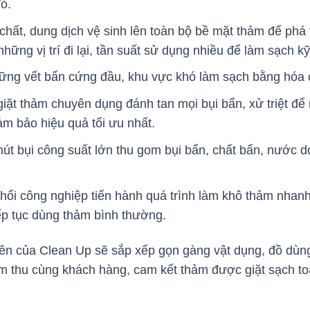
đó.
hất, dung dịch vệ sinh lên toàn bộ bề mặt thảm để phá v
những vị trí đi lại, tần suất sử dụng nhiều để làm sạch 
ững vết bẩn cứng đầu, khu vực khó làm sạch bằng hóa c
ặt thảm chuyên dụng đánh tan mọi bụi bẩn, xử triệt để 
ảm bảo hiệu quả tối ưu nhất.
t bụi công suất lớn thu gom bụi bẩn, chất bẩn, nước d
ổi công nghiệp tiến hành quá trình làm khô thảm nhan
iếp tục dùng thảm bình thường.
iên của Clean Up sẽ sắp xếp gọn gàng vật dụng, đồ dùng 
m thu cùng khách hàng, cam kết thảm được giặt sạch toà