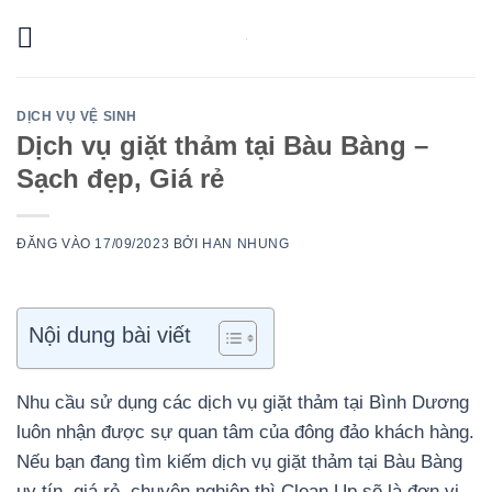
Bỏ
qua
nội
dung
DỊCH VỤ VỆ SINH
Dịch vụ giặt thảm tại Bàu Bàng –
Sạch đẹp, Giá rẻ
ĐĂNG VÀO
17/09/2023
BỞI
HAN NHUNG
Nội dung bài viết
Nhu cầu sử dụng các dịch vụ giặt thảm tại Bình Dương
luôn nhận được sự quan tâm của đông đảo khách hàng.
Nếu bạn đang tìm kiếm dịch vụ giặt thảm tại Bàu Bàng
uy tín, giá rẻ, chuyên nghiệp thì Clean Up sẽ là đơn vị