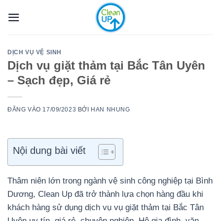
Bỏ
qua
nội
dung
DỊCH VỤ VỆ SINH
Dịch vụ giặt thảm tại Bắc Tân Uyên
– Sạch đẹp, Giá rẻ
ĐĂNG VÀO
17/09/2023
BỞI
HAN NHUNG
Nội dung bài viết
Thâm niên lớn trong ngành vệ sinh công nghiệp tại Bình
Dương, Clean Up đã trở thành lựa chọn hàng đầu khi
khách hàng sử dụng dịch vụ vụ giặt thảm tại Bắc Tân
Uyên uy tín, giá rẻ, chuyên nghiệp. Hộ gia đình, văn