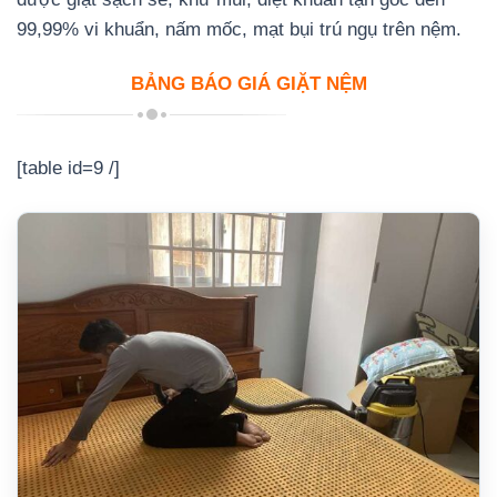
99,99% vi khuẩn, nấm mốc, mạt bụi trú ngụ trên nệm.
BẢNG BÁO GIÁ GIẶT NỆM
[table id=9 /]