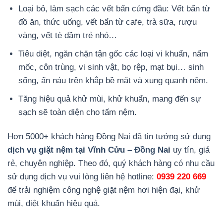
Loại bỏ, làm sạch các vết bẩn cứng đầu: Vết bẩn từ
đồ ăn, thức uống, vết bẩn từ cafe, trà sữa, rượu
vàng, vết tè dầm trẻ nhỏ…
Tiêu diệt, ngăn chặn tận gốc các loại vi khuẩn, nấm
mốc, côn trùng, vi sinh vật, bọ rệp, mạt bụi… sinh
sống, ẩn náu trên khắp bề mặt và xung quanh nệm.
Tăng hiệu quả khử mùi, khử khuẩn, mang đến sự
sạch sẽ toàn diện cho tấm nệm.
Hơn 5000+ khách hàng Đồng Nai đã tin tưởng sử dụng
dịch vụ giặt nệm tại Vĩnh Cửu – Đồng Na
i
uy tín, giá
rẻ, chuyên nghiệp. Theo đó, quý khách hàng có nhu cầu
sử dụng dịch vụ vui lòng liên hệ hotline:
0939 220 669
để trải nghiệm công nghệ giặt nệm hơi hiện đại, khử
mùi, diệt khuẩn hiệu quả.