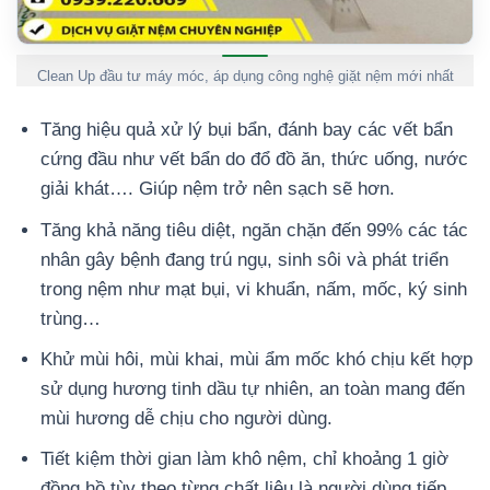
Clean Up đầu tư máy móc, áp dụng công nghệ giặt nệm mới nhất
Tăng hiệu quả xử lý bụi bẩn, đánh bay các vết bẩn
cứng đầu như vết bẩn do đổ đồ ăn, thức uống, nước
giải khát…. Giúp nệm trở nên sạch sẽ hơn.
Tăng khả năng tiêu diệt, ngăn chặn đến 99% các tác
nhân gây bệnh đang trú ngụ, sinh sôi và phát triển
trong nệm như mạt bụi, vi khuẩn, nấm, mốc, ký sinh
trùng…
Khử mùi hôi, mùi khai, mùi ẩm mốc khó chịu kết hợp
sử dụng hương tinh dầu tự nhiên, an toàn mang đến
mùi hương dễ chịu cho người dùng.
Tiết kiệm thời gian làm khô nệm, chỉ khoảng 1 giờ
đồng hồ tùy theo từng chất liệu là người dùng tiếp