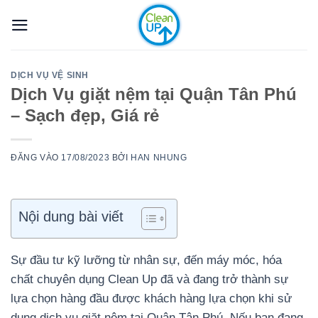
Bỏ
qua
nội
dung
DỊCH VỤ VỆ SINH
Dịch Vụ giặt nệm tại Quận Tân Phú
– Sạch đẹp, Giá rẻ
ĐĂNG VÀO
17/08/2023
BỞI
HAN NHUNG
Nội dung bài viết
Sự đầu tư kỹ lưỡng từ nhân sự, đến máy móc, hóa
chất chuyên dụng Clean Up đã và đang trở thành sự
lựa chọn hàng đầu được khách hàng lựa chọn khi sử
dụng dịch vụ giặt nệm tại Quận Tân Phú. Nếu bạn đang