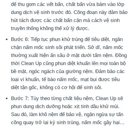
để thu gom các vết bẩn, chất bẩn vừa bám vào lớp
dung dịch vệ sinh trước đó. Công đoạn này đảm bảo
hút tách được các chất bẩn cặn mà cách vệ sinh
truyền thống không thể xử lý được.
Bước 6: Tiếp tục phun khử trùng để tiêu diệt, ngăn
chặn nấm mốc sinh sôi phát triển. Sở dĩ, nấm mốc
thường xuất hiện ẩn sâu ở mặt dưới tấm nệm. Đồng
thời Clean Up cũng phun diệt khuẩn lên mọi toàn bộ
bề mặt, ngóc ngách của giường nệm. Đảm bảo các
loại vi khuẩn, tế bào nấm mốc, mạt bụi được tiêu
diệt tận gốc, không có cơ hội để sinh sôi.
Bước 7: Tùy theo từng chất liệu nệm, Clean Up sẽ
phun dung dịch dưỡng hoặc xịt tinh dầu khử mùi.
Sau đó, làm khô nệm để bảo vệ, ngăn ngừa sự tấn
công quay trở lại ký sinh trùng, nấm mốc gây hại…