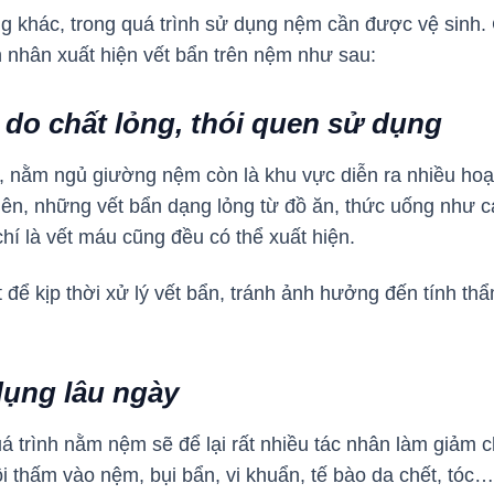
g khác, trong quá trình sử dụng nệm cần được vệ sinh.
 nhân xuất hiện vết bẩn trên nệm như sau:
 do chất lỏng, thói quen sử dụng
i, nằm ngủ giường nệm còn là khu vực diễn ra nhiều ho
, những vết bẩn dạng lỏng từ đồ ăn, thức uống như caf
chí là vết máu cũng đều có thể xuất hiện.
ết để kịp thời xử lý vết bẩn, tránh ảnh hưởng đến tính 
dụng lâu ngày
á trình nằm nệm sẽ để lại rất nhiều tác nhân làm giảm 
 thấm vào nệm, bụi bẩn, vi khuẩn, tế bào da chết, tóc…