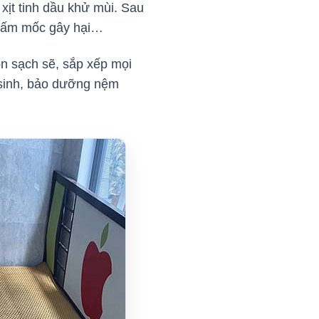
xịt tinh dầu khử mùi. Sau
, nấm mốc gây hại…
ọn sạch sẽ, sắp xếp mọi
ệ sinh, bảo dưỡng nệm