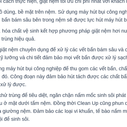
 cách thực hiện, giặt nệm tối ưu chi phí nhất với khách
 dùng, bề mặt trên nệm. Sử dụng máy hút bụi công nghi
 bẩn bám sâu bên trong nệm sẽ được lực hút máy hút bụi
 hóa chất vệ sinh kết hợp phương pháp giặt nệm hơi n
 trùng hiệu quả.
iặt nệm chuyên dụng để xử lý các vết bẩn bám sâu và
kỹ lưỡng và chi tiết đảm bảo mọi vết bẩn được xử lý sạc
ng máy hút bụi công nghiệp để thu gom các vết bẩn, ch
c đó. Công đoạn này đảm bảo hút tách được các chất bẩ
 xử lý được.
khử trùng để tiêu diệt, ngăn chặn nấm mốc sinh sôi phát
u ở mặt dưới tấm nệm. Đồng thời Clean Up cũng phun d
 giường nệm. Đảm bảo các loại vi khuẩn, tế bào nấm mố
i để sinh sôi.