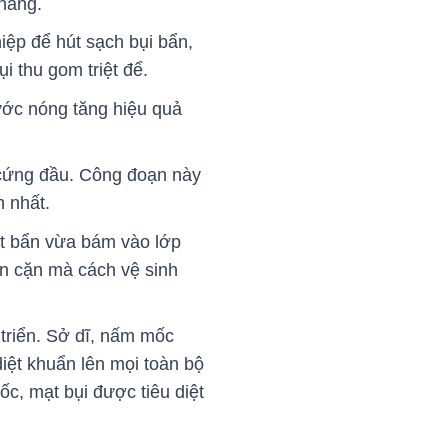
 hàng.
ệp để hút sạch bụi bẩn,
 thu gom triệt để.
ước nóng tăng hiệu quả
 cứng đầu. Công đoạn này
h nhất.
ất bẩn vừa bám vào lớp
n cặn mà cách vệ sinh
 triển. Sở dĩ, nấm mốc
iệt khuẩn lên mọi toàn bộ
c, mạt bụi được tiêu diệt