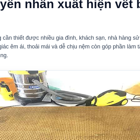
ên nhân xuất hiện vết 
 cần thiết được nhiều gia đình, khách sạn, nhà hàng s
ác êm ái, thoải mái và dễ chịu nệm còn góp phần làm tă
ụng.