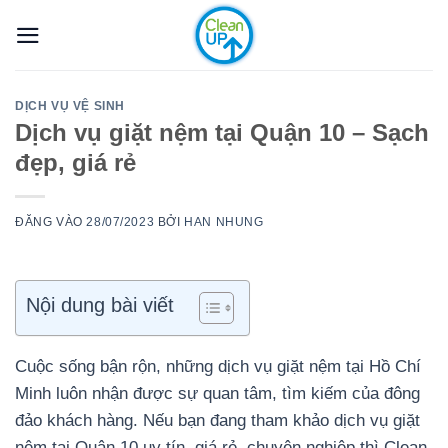
Bỏ
qua
nội
dung
DỊCH VỤ VỆ SINH
Dịch vụ giặt nệm tại Quận 10 – Sạch
đẹp, giá rẻ
ĐĂNG VÀO
28/07/2023
BỞI
HAN NHUNG
Nội dung bài viết
Cuộc sống bận rộn, những dịch vụ giặt nệm tại Hồ Chí
Minh luôn nhận được sự quan tâm, tìm kiếm của đông
đảo khách hàng. Nếu bạn đang tham khảo dịch vụ giặt
nệm tại Quận 10 uy tín, giá rẻ, chuyên nghiệp thì Clean