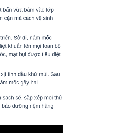
ất bẩn vừa bám vào lớp
n cặn mà cách vệ sinh
 triển. Sở dĩ, nấm mốc
iệt khuẩn lên mọi toàn bộ
c, mạt bụi được tiêu diệt
xịt tinh dầu khử mùi. Sau
, nấm mốc gây hại…
n sạch sẽ, sắp xếp mọi thứ
nh, bảo dưỡng nệm hằng