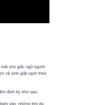
 mái cho giấc ngủ người
c vệ sinh giặt sạch theo
nệm định kỳ như sau:
n bám vào, những lớp da