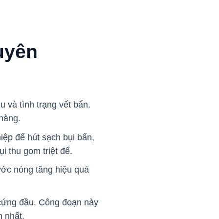
uyên
u và tình trạng vết bẩn.
 hàng.
ệp để hút sạch bụi bẩn,
 thu gom triệt để.
ước nóng tăng hiệu quả
 cứng đầu. Công đoạn này
h nhất.