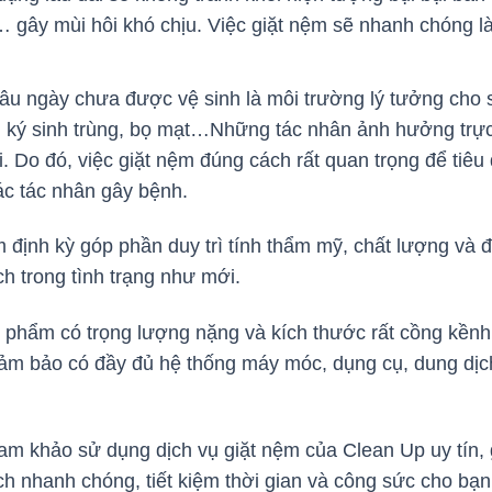
tụ… gây mùi hôi khó chịu. Việc giặt nệm sẽ nhanh chóng 
âu ngày chưa được vệ sinh là môi trường lý tưởng cho sự
, ký sinh trùng, bọ mạt…Những tác nhân ảnh hưởng trực 
 Do đó, việc giặt nệm đúng cách rất quan trọng để tiêu 
các tác nhân gây bệnh.
m định kỳ góp phần duy trì tính thẩm mỹ, chất lượng v
ch trong tình trạng như mới.
 phẩm có trọng lượng nặng và kích thước rất cồng kềnh
ảm bảo có đầy đủ hệ thống máy móc, dụng cụ, dung dịch
ham khảo sử dụng dịch vụ giặt nệm của Clean Up uy tín, 
 nhanh chóng, tiết kiệm thời gian và công sức cho bạ