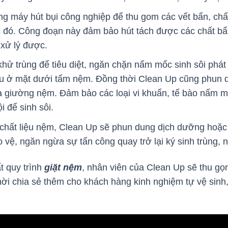
ng máy hút bụi công nghiệp để thu gom các vết bẩn, ch
c đó. Công đoạn này đảm bảo hút tách được các chất bẩ
 xử lý được.
khử trùng để tiêu diệt, ngăn chặn nấm mốc sinh sôi phát
u ở mặt dưới tấm nệm. Đồng thời Clean Up cũng phun d
 giường nệm. Đảm bảo các loại vi khuẩn, tế bào nấm mố
i để sinh sôi.
chất liệu nệm, Clean Up sẽ phun dung dịch dưỡng hoặc 
 vệ, ngăn ngừa sự tấn công quay trở lại ký sinh trùng
t quy trình
giặt nệm
, nhân viên của Clean Up sẽ thu gọ
thời chia sẻ thêm cho khách hàng kinh nghiệm tự vệ si