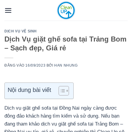
Bỏ
qua
nội
dung
DỊCH VỤ VỆ SINH
Dịch Vụ giặt ghế sofa tại Trảng Bom
– Sạch đẹp, Giá rẻ
ĐĂNG VÀO
16/09/2023
BỞI
HAN NHUNG
Nội dung bài viết
Dịch vụ giặt ghế sofa tại Đồng Nai ngày càng được
đông đảo khách hàng tìm kiếm và sử dụng. Nếu bạn
đang tham khảo dịch vụ giặt ghế sofa tại Trảng Bom –
Đồng Nai uy tín, giá rẻ, chuyên nghiệp thì Clean Up sẽ